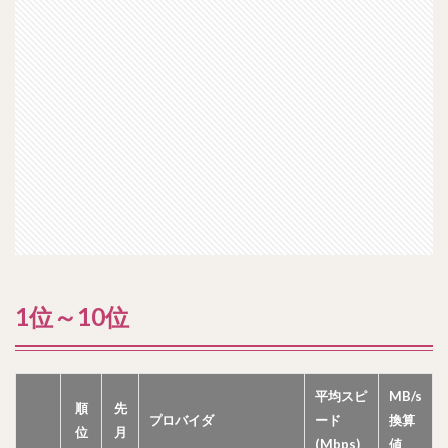
1位～10位
平均スピ
MB/s
順
先
プロバイダ
ード
換算
位
月
(Mbps)
値