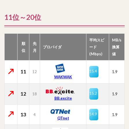
11位～20位
平均スピ
MB/s
順
先
プロバイダ
ード
換算
位
月
(Mbps)
値
11
15.4
12
1.9
WAKWAK
12
15.2
18
1.9
BB.excite
13
14.9
4
1.9
QTnet