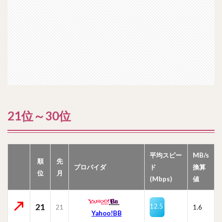
21位～30位
平均スピー
MB/s
順
先
プロバイダ
ド
換算
位
月
(Mbps)
値
21
12.5
21
1.6
Yahoo!BB