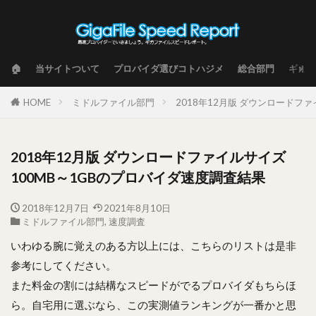
🏠
当サイトついて
プロバイダ選びコトハジメ
総合部門
ギガフ
HOME
ミドルファイル部門
2018年12月版 ダウンロードフ
2018年12月版 ダウンロードファイルサイズ
100MB～1GBのプロバイダ速度調査結果
2018年12月7日
2021年8月10日
ミドルファイル部門
,
速度調査
いわゆる腕に覚えのある方以上には、こちらのリストは是非
参考にしてください。
また料金の割には結構なスピードがでるプロバイダもちらほ
ら。自宅用に選ぶなら、この実測値ランキングが一番かと思