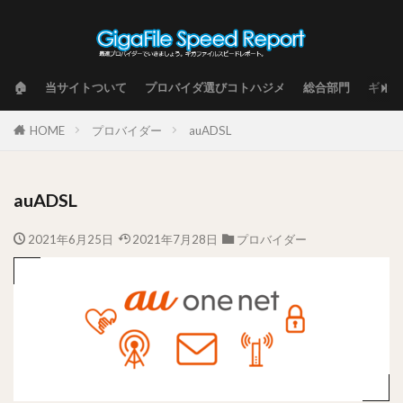
🏠
当サイトついて
プロバイダ選びコトハジメ
総合部門
ギガフ
HOME
プロバイダー
auADSL
auADSL
2021年6月25日
2021年7月28日
プロバイダー