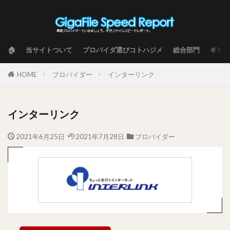
🏠
当サイトついて
プロバイダ選びコトハジメ
総合部門
ギガフ
HOME
プロバイダー
インターリンク
インターリンク
2021年6月25日
2021年7月28日
プロバイダー