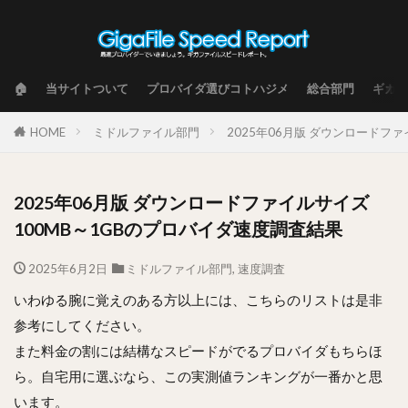
🏠
当サイトついて
プロバイダ選びコトハジメ
総合部門
ギガフ
HOME
ミドルファイル部門
2025年06月版 ダウンロードフ
2025年06月版 ダウンロードファイルサイズ
100MB～1GBのプロバイダ速度調査結果
2025年6月2日
ミドルファイル部門
,
速度調査
いわゆる腕に覚えのある方以上には、こちらのリストは是非
参考にしてください。
また料金の割には結構なスピードがでるプロバイダもちらほ
ら。自宅用に選ぶなら、この実測値ランキングが一番かと思
います。