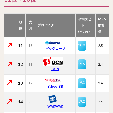
平均スピ
MB/s
順
先
プロバイダ
ード
換算
位
月
(Mbps)
値
11
20.0
13
2.5
ビッグローブ
12
19.6
11
2.4
OCN
13
19.3
12
2.4
Yahoo!BB
14
19.2
6
2.4
WAKWAK