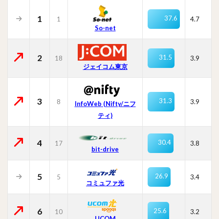
1
37.6
1
4.7
So-net
2
31.5
18
3.9
ジェイコム東京
3
31.3
8
3.9
InfoWeb (Nifty/ニフ
ティ)
4
30.4
17
3.8
bit-drive
5
26.9
5
3.4
コミュファ光
6
25.6
10
3.2
UCOM