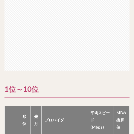
1位～10位
平均スピー
MB/s
順
先
プロバイダ
ド
換算
位
月
(Mbps)
値