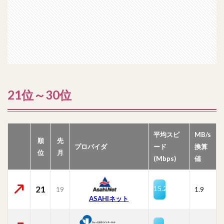
21位～30位
平均スピ
MB/s
順
先
プロバイダ
ード
換算
位
月
(Mbps)
値
21
15.2
19
1.9
ASAHIネット