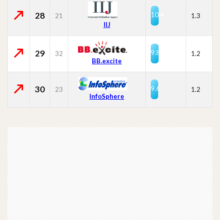
28
10.4
21
1.3
IIJ
29
9.8
32
1.2
BB.excite
30
9.6
23
1.2
InfoSphere