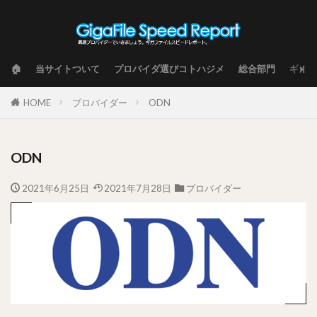
🏠
当サイトついて
プロバイダ選びコトハジメ
総合部門
ギガフ
HOME
プロバイダー
ODN
ODN
2021年6月25日
2021年7月28日
プロバイダー