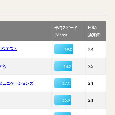
平均スピード
MB/s
(Mbps)
換算値
ムウエスト
19.0
2.4
ァ光
18.2
2.3
コミュニケーションズ
17.0
2.1
16.9
2.1