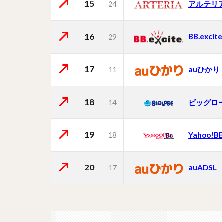
15
24
アルテリ
16
BB.excite
29
17
11
auひかり
18
14
ビッグロ
19
18
Yahoo!B
20
17
auADSL