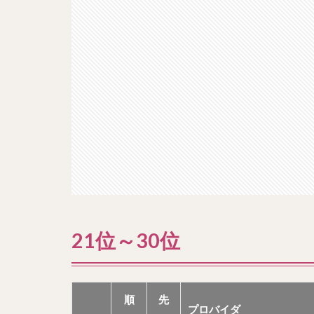
21位～30位
順
先
プロバイダ