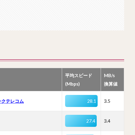
平均スピード
MB/s
(Mbps)
換算値
ンクテレコム
28.1
3.5
27.4
3.4