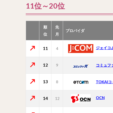
11位～20位
順
先
プロバイダ
位
月
ジェイコ
11
4
12
9
コミュフ
13
8
TOKAI
OCN
14
12