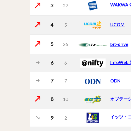
WAKWA
3
27
4
UCOM
5
5
26
bit-drive
6
InfoWeb
6
7
7
ODN
8
オプテー
10
イッツ・
9
2