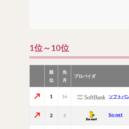
1位～10位
順
先
プロバイダ
位
月
1
16
ソフトバ
So-net
2
3