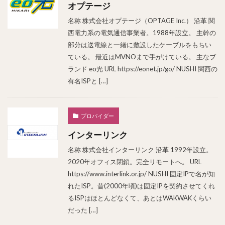
オプテージ
名称 株式会社オプテージ（OPTAGE Inc.） 沿革 関
西電力系の電気通信事業者。1988年設立。 主幹の
部分は送電線と一緒に敷設したケーブルをもちい
ている。 最近はMVNOまで手がけている。 主なブ
ランド eo光 URL https://eonet.jp/go/ NUSHI 関西の
有名ISPと […]
プロバイダー
インターリンク
名称 株式会社インターリンク 沿革 1992年設立。
2020年オフィス閉鎖。完全リモートへ。 URL
https://www.interlink.or.jp/ NUSHI 固定IPで名が知
れたISP。昔(2000年頃)は固定IPを契約させてくれ
るISPはほとんどなくて、あとはWAKWAKくらい
だった […]