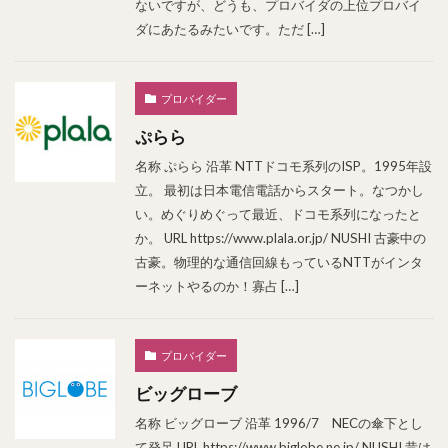
ないですが、どうも、プロバイダの上位プロバイ
ダにあたるみたいです。ただ […]
プロバイダー
ぷらら
名称 ぷらら 沿革 NTTドコモ系列のISP。1995年設
立。 最初は日本電信電話からスタート。なつかし
い。めぐりめぐって最近、ドコモ系列になったと
か。 URL https://www.plala.or.jp/ NUSHI 古豪中の
古豪。物理的な通信回線もっているNTTがインタ
ーネットやるのか！寡占 […]
プロバイダー
ビッグローブ
名称 ビッグローブ 沿革 1996/7 NECの傘下とし
て発足 URL https://www.biglobe.ne.jp/ NUSHI 昔は