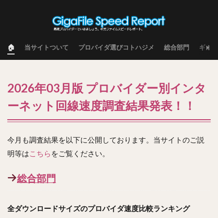
🏠
当サイトついて
プロバイダ選びコトハジメ
総合部門
ギガフ
2026年03月版 プロバイダー別インタ
ーネット回線速度調査結果発表！！
今月も調査結果を以下に公開しております。当サイトのご説
明等は
こちら
をご覧ください。
総合部門
全ダウンロードサイズのプロバイダ速度比較ランキング