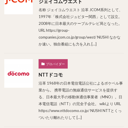
ジェイコムウエスト
名称 ジェイコムウエスト 沿革 JCOM系列として、
1997年「株式会社ジュピター関西」として設立。
2008年に日本最大のケーブルテレビ局となった。
URL https://group-
companies.jcom.co.jp/group/west/ NUSHI なかな
か速い。独自番組にも力を入れ […]
プロバイダー
NTTドコモ
沿革 1968年の日本電信電話公社によるポケベル事
業から。 携帯電話の無線通信サービスを提供す
る、日本最大手の移動体通信事業者（MNO）。日
本電信電話（NTT）の完全子会社。 wikiより URL
https://www.nttdocomo.co.jp/ NUSHI NTTとくっ
ついたり離れたりして […]