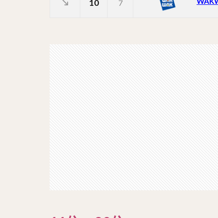
WAK
10
7