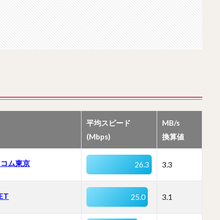
平均スピード
MB/s
(Mbps)
換算値
イコム東京
26.3
3.3
ET
25.0
3.1