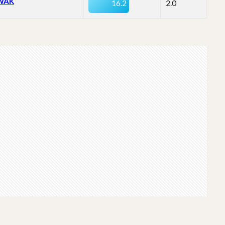
WAK
16.2
2.0