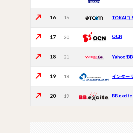
16
16
TOKAI
OCN
17
20
18
21
Yahoo!BB
19
18
インター
20
BB.excite
19