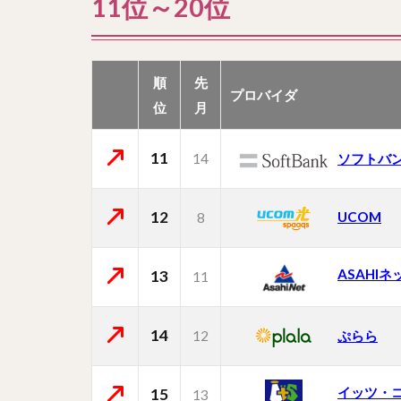
11位～20位
順
先
プロバイダ
位
月
11
14
ソフトバ
12
UCOM
8
ASAHIネ
13
11
14
12
ぷらら
イッツ・
15
13