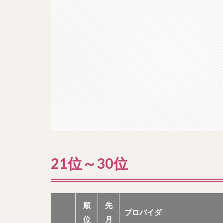
21位～30位
順
先
プロバイダ
位
月