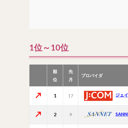
1位～10位
順
先
プロバイダ
位
月
ジェ
1
17
2
SANN
9