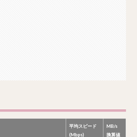
平均スピード
MB/s
(Mbps)
換算値