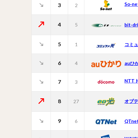
So-ne
3
2
4
5
bit-dr
5
1
コミ
6
4
auひ
NTT
7
3
8
オプ
27
9
6
QTne