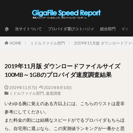
🏠
当サイトついて
プロバイダ選びコトハジメ
総合部門
ギガフ
HOME
ミドルファイル部門
2019年11月版 ダウンロードフ
2019年11月版 ダウンロードファイルサイズ
100MB～1GBのプロバイダ速度調査結果
2019年11月7日
2021年8月10日
ミドルファイル部門
,
速度調査
いわゆる腕に覚えのある方以上には、こちらのリストは是非
参考にしてください。
また料金の割には結構なスピードがでるプロバイダもちらほ
ら。自宅用に選ぶなら、この実測値ランキングが一番かと思