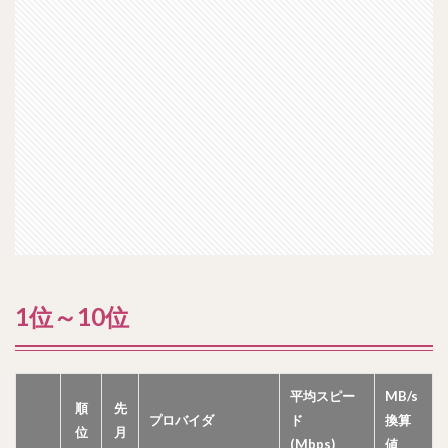
1位～10位
平均スピー
MB/s
順
先
プロバイダ
ド
換算
位
月
(Mbps)
値