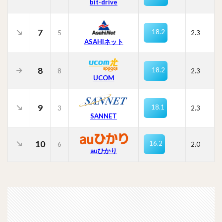
bit-drive
7
18.2
5
2.3
ASAHIネット
8
18.2
8
2.3
UCOM
9
18.1
3
2.3
SANNET
10
16.2
6
2.0
auひかり