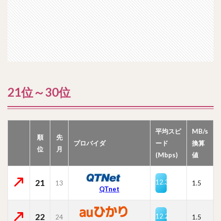
21位～30位
平均スピ
MB/s
順
先
プロバイダ
ード
換算
位
月
(Mbps)
値
21
12.3
13
1.5
QTnet
22
12.2
24
1.5