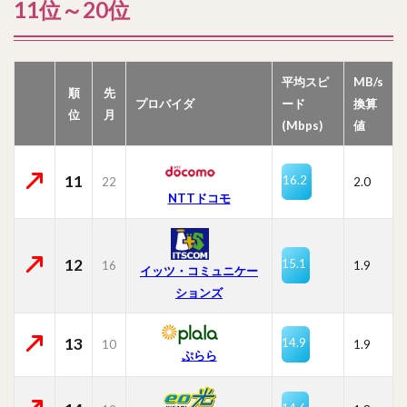
11位～20位
平均スピ
MB/s
順
先
プロバイダ
ード
換算
位
月
(Mbps)
値
11
16.2
22
2.0
NTTドコモ
12
15.1
16
1.9
イッツ・コミュニケー
ションズ
13
14.9
10
1.9
ぷらら