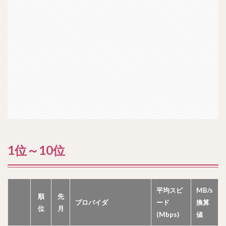
1位～10位
平均スピ
MB/s
順
先
プロバイダ
ード
換算
位
月
(Mbps)
値