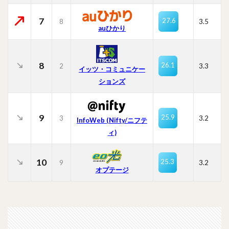
7
27.6
8
3.5
auひかり
8
26.1
2
3.3
イッツ・コミュニケー
ションズ
9
25.9
3
3.2
InfoWeb (Nifty/ニフテ
ィ)
10
25.3
9
3.2
オプテージ