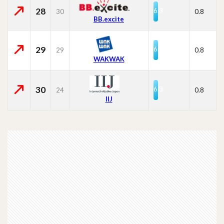
28
6.3
30
0.8
BB.excite
29
6.3
29
0.8
WAKWAK
30
6.3
24
0.8
IIJ