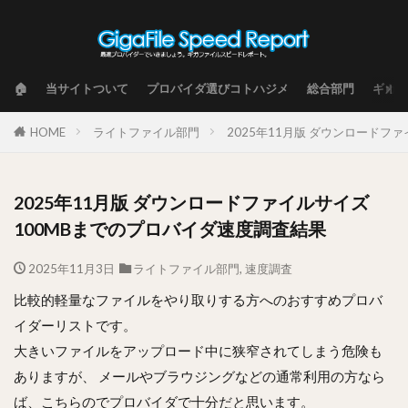
🏠
当サイトついて
プロバイダ選びコトハジメ
総合部門
ギガフ
HOME
ライトファイル部門
2025年11月版 ダウンロードフ
2025年11月版 ダウンロードファイルサイズ
100MBまでのプロバイダ速度調査結果
2025年11月3日
ライトファイル部門
,
速度調査
比較的軽量なファイルをやり取りする方へのおすすめプロバ
イダーリストです。
大きいファイルをアップロード中に狭窄されてしまう危険も
ありますが、 メールやブラウジングなどの通常利用の方なら
ば、こちらのでプロバイダで十分だと思います。