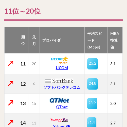
11位～20位
平均スピ
MB/s
順
先
プロバイダ
ード
換算
位
月
(Mbps)
値
11
25.2
20
3.1
UCOM
12
24.8
6
3.1
ソフトバンクテレコム
13
23.9
15
3.0
QTnet
14
21.4
11
2.7
Yahoo!BB