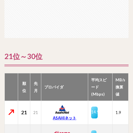
21位～30位
平均スピ
MB/s
順
先
プロバイダ
ード
換算
位
月
(Mbps)
値
21
14.9
21
1.9
ASAHIネット