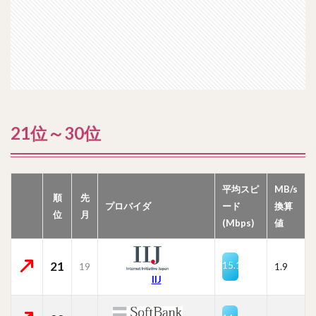
21位～30位
平均スピ
MB/s
順
先
プロバイダ
ード
換算
位
月
(Mbps)
値
21
15.1
19
1.9
IIJ