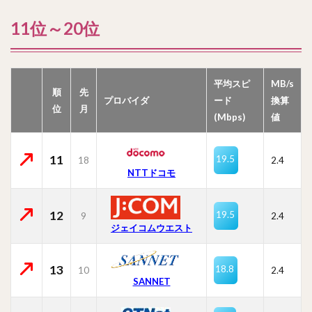
11位～20位
平均スピ
MB/s
順
先
プロバイダ
ード
換算
位
月
(Mbps)
値
11
19.5
18
2.4
NTTドコモ
12
19.5
9
2.4
ジェイコムウエスト
13
18.8
10
2.4
SANNET