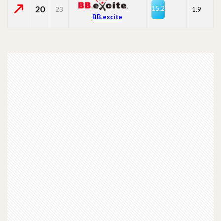
20
15.2
23
1.9
BB.excite