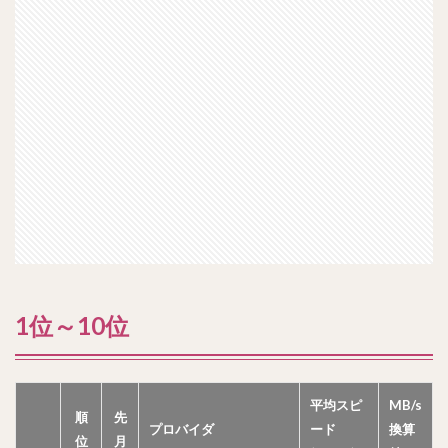
1位～10位
平均スピ
MB/s
順
先
プロバイダ
ード
換算
位
月