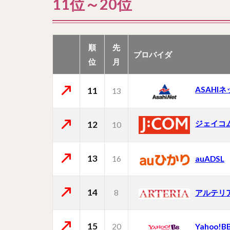
11位～20位
順
先
プロバイダ
位
月
ASAHI
11
13
ジェイコ
12
10
13
16
auADSL
14
8
アルテリ
15
20
Yahoo!B