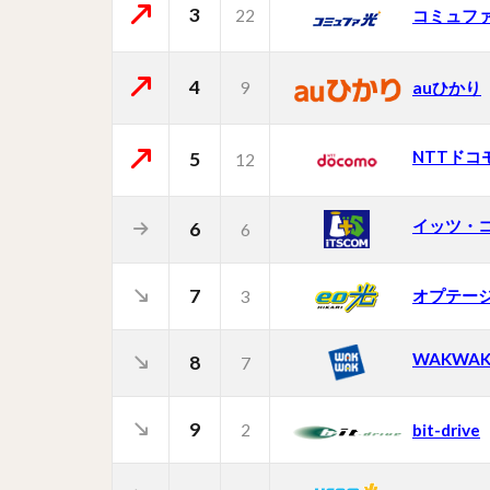
3
22
コミュフ
4
9
auひかり
NTTドコ
5
12
イッツ・
6
6
7
オプテー
3
WAKWA
8
7
9
2
bit-drive