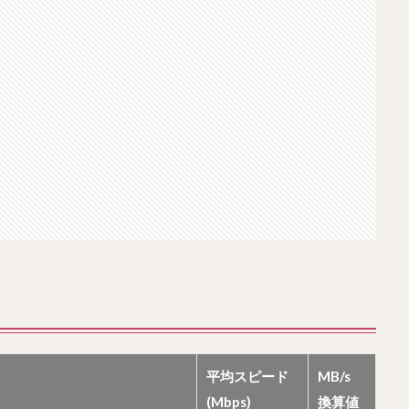
平均スピード
MB/s
(Mbps)
換算値