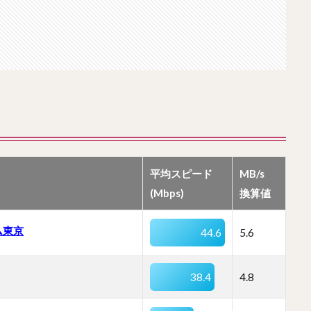
平均スピード
MB/s
(Mbps)
換算値
ム東京
44.6
5.6
38.4
4.8