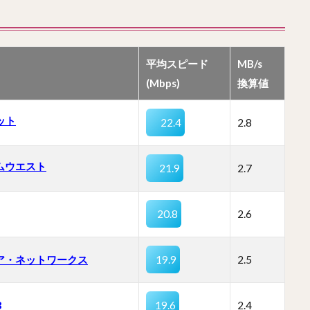
平均スピード
MB/s
(Mbps)
換算値
ネット
22.4
2.8
ムウエスト
21.9
2.7
20.8
2.6
ア・ネットワークス
19.9
2.5
B
19.6
2.4