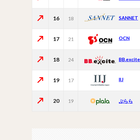
16
SANNET
18
OCN
17
21
18
BB.excite
24
IIJ
19
17
20
19
ぷらら