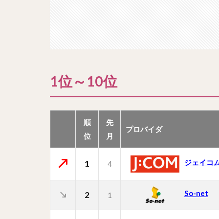
1位～10位
順
先
プロバイダ
位
月
ジェイコ
1
4
So-net
2
1