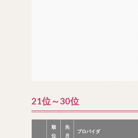
21位～30位
順
先
プロバイダ
位
月