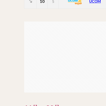
10
UCOM
5