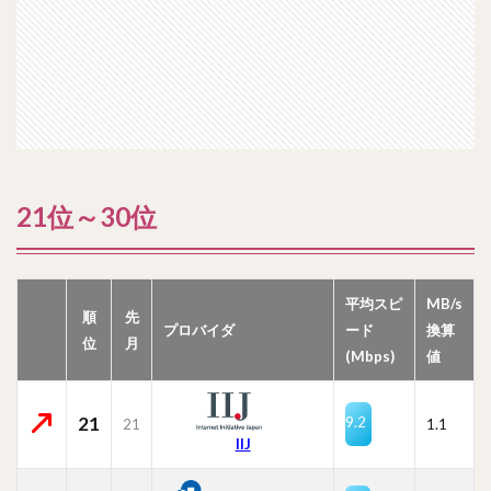
21位～30位
平均スピ
MB/s
順
先
プロバイダ
ード
換算
位
月
(Mbps)
値
21
9.2
21
1.1
IIJ