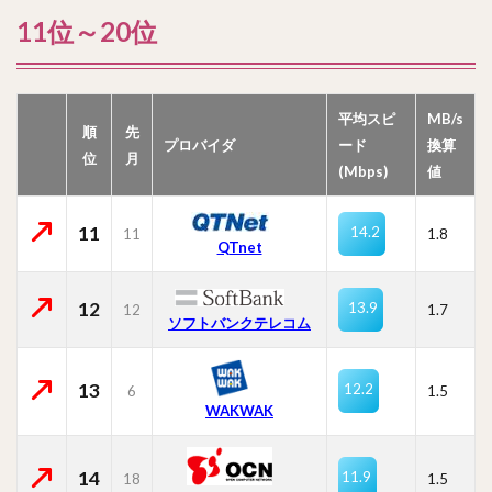
11位～20位
平均スピ
MB/s
順
先
プロバイダ
ード
換算
位
月
(Mbps)
値
11
14.2
11
1.8
QTnet
12
13.9
12
1.7
ソフトバンクテレコム
13
12.2
6
1.5
WAKWAK
14
11.9
18
1.5