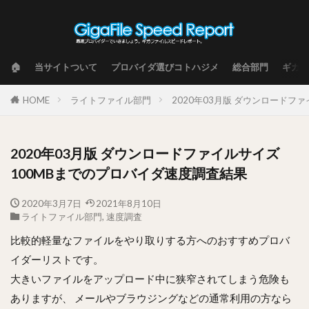
🏠
当サイトついて
プロバイダ選びコトハジメ
総合部門
ギガフ
HOME
ライトファイル部門
2020年03月版 ダウンロードフ
2020年03月版 ダウンロードファイルサイズ
100MBまでのプロバイダ速度調査結果
2020年3月7日
2021年8月10日
ライトファイル部門
,
速度調査
比較的軽量なファイルをやり取りする方へのおすすめプロバ
イダーリストです。
大きいファイルをアップロード中に狭窄されてしまう危険も
ありますが、 メールやブラウジングなどの通常利用の方なら