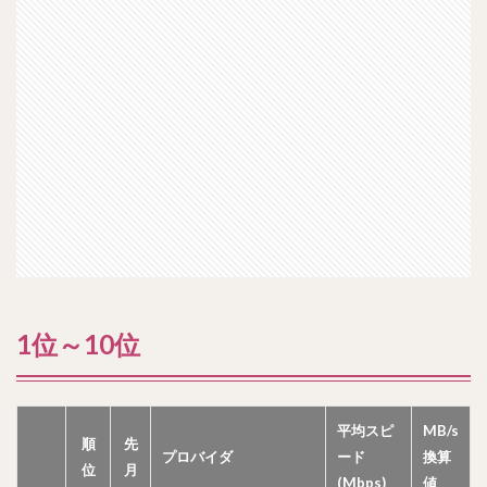
1位～10位
平均スピ
MB/s
順
先
プロバイダ
ード
換算
位
月
(Mbps)
値