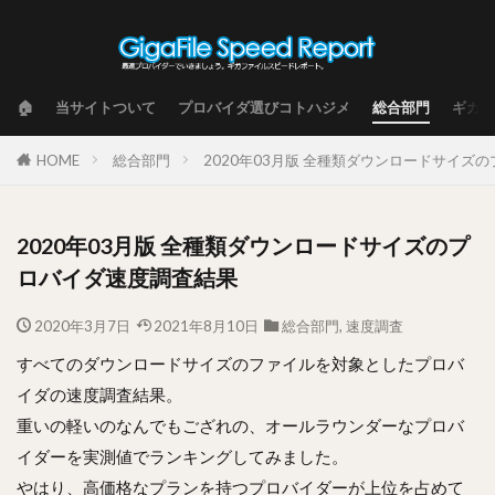
🏠
当サイトついて
プロバイダ選びコトハジメ
総合部門
ギガフ
HOME
総合部門
2020年03月版 全種類ダウンロードサイズ
2020年03月版 全種類ダウンロードサイズのプ
ロバイダ速度調査結果
2020年3月7日
2021年8月10日
総合部門
,
速度調査
すべてのダウンロードサイズのファイルを対象としたプロバ
イダの速度調査結果。
重いの軽いのなんでもござれの、オールラウンダーなプロバ
イダーを実測値でランキングしてみました。
やはり、高価格なプランを持つプロバイダーが上位を占めて