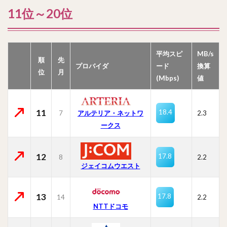
11位～20位
平均スピ
MB/s
順
先
プロバイダ
ード
換算
位
月
(Mbps)
値
11
18.4
7
2.3
アルテリア・ネットワ
ークス
12
17.8
8
2.2
ジェイコムウエスト
13
17.8
14
2.2
NTTドコモ