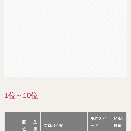
1位～10位
平均スピ
MB/s
順
先
プロバイダ
ード
換算
位
月