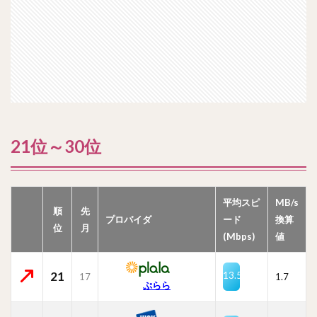
21位～30位
平均スピ
MB/s
順
先
プロバイダ
ード
換算
位
月
(Mbps)
値
21
13.5
17
1.7
ぷらら