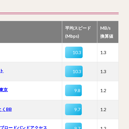
平均スピード
MB/s
(Mbps)
換算値
10.3
1.3
ット
10.3
1.3
東京
9.8
1.2
とくBB
9.7
1.2
T ブロードバンドアクセス
9.7
1.2