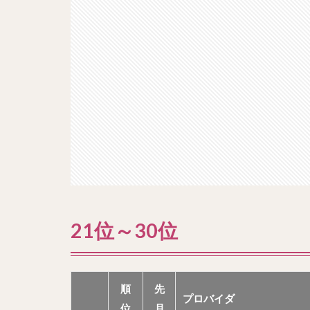
21位～30位
順
先
プロバイダ
位
月