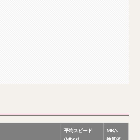
平均スピード
MB/s
(Mbps)
換算値