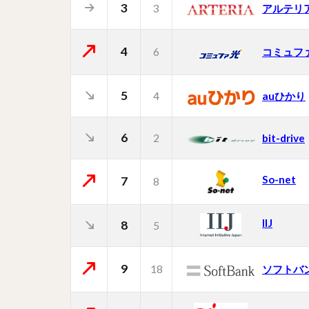
3
3
アルテリ
4
6
コミュフ
5
4
auひかり
6
2
bit-drive
So-net
7
8
IIJ
8
5
9
18
ソフトバ