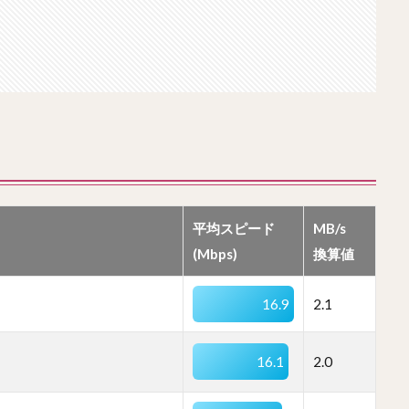
平均スピード
MB/s
(Mbps)
換算値
16.9
2.1
16.1
2.0