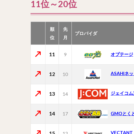
11位～20位
順
先
プロバイダ
位
月
11
オプテージ
9
ASAHIネ
12
10
ジェイコム
13
14
14
GMOとく
17
VECTAN
15
12