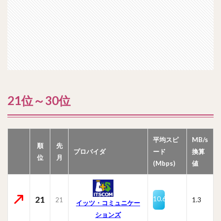
21位～30位
平均スピ
MB/s
順
先
プロバイダ
ード
換算
位
月
(Mbps)
値
21
10.6
21
1.3
イッツ・コミュニケー
ションズ