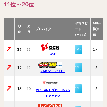
11位～20位
平均スピ
MB/s
順
先
プロバイダ
ード
換算
位
月
(Mbps)
値
11
13.9
11
1.7
OCN
12
13.8
12
1.7
GMOとくとくBB
13
13.3
10
1.7
VECTANT ブロードバン
ドアクセス