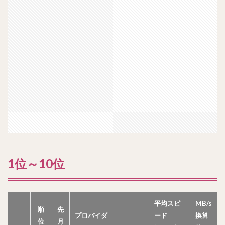
1位～10位
平均スピ
MB/s
順
先
プロバイダ
ード
換算
位
月