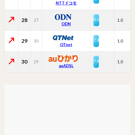
NTTドコモ
28
8.0
27
1.0
ODN
29
7.9
30
1.0
QTnet
30
7.8
29
1.0
auADSL