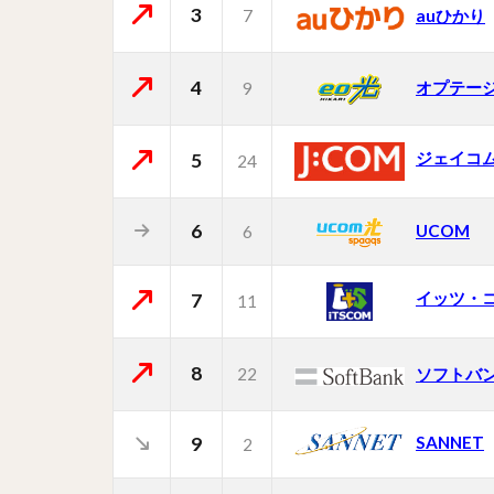
3
7
auひかり
4
オプテー
9
ジェイコ
5
24
6
UCOM
6
イッツ・
7
11
8
22
ソフトバ
9
SANNET
2