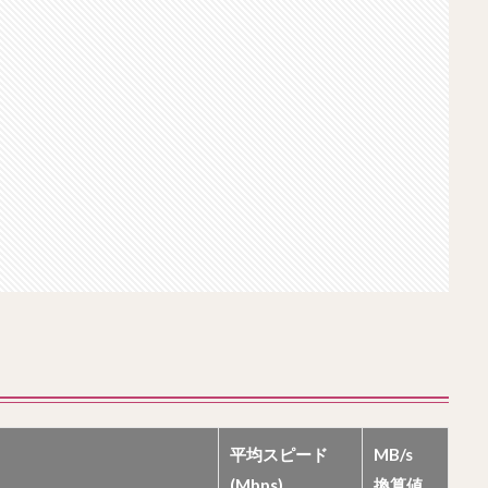
平均スピード
MB/s
(Mbps)
換算値