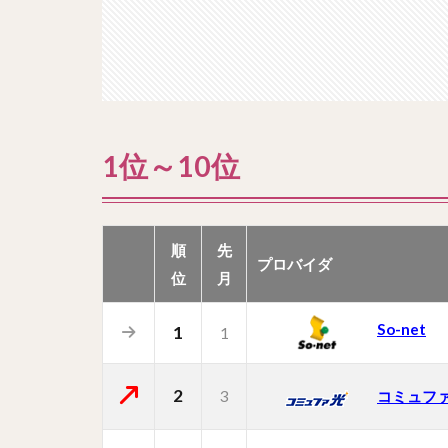
1位～10位
順
先
プロバイダ
位
月
So-net
1
1
2
3
コミュフ