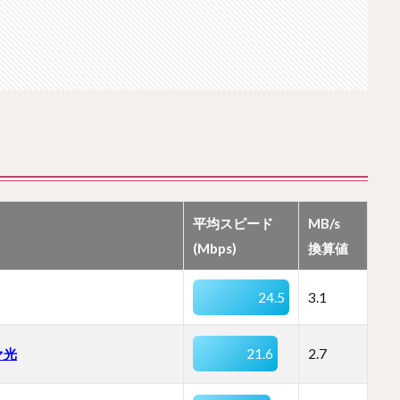
平均スピード
MB/s
(Mbps)
換算値
24.5
3.1
ァ光
21.6
2.7