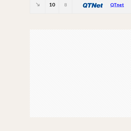
10
8
QTnet