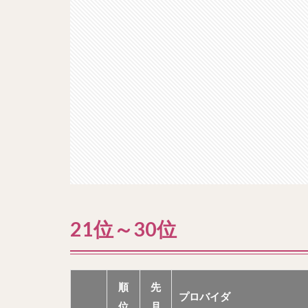
21位～30位
順
先
プロバイダ
位
月