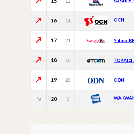
ASAHI
15
12
OCN
16
14
17
21
Yahoo!B
18
16
TOKAI
19
26
ODN
WAKWA
20
5