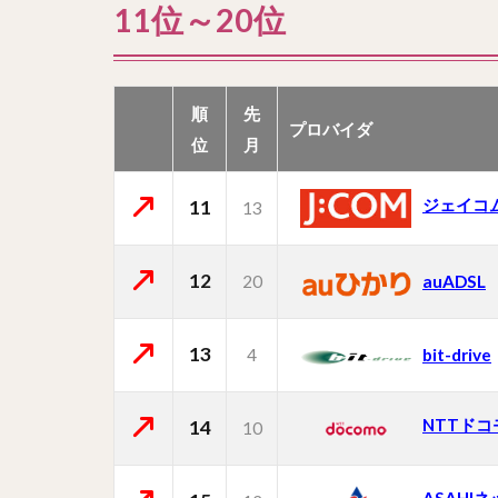
11位～20位
順
先
プロバイダ
位
月
ジェイコ
11
13
12
20
auADSL
13
4
bit-drive
NTTドコ
14
10