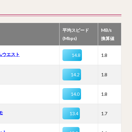
平均スピード
MB/s
(Mbps)
換算値
ムウエスト
14.8
1.8
14.2
1.8
14.0
1.8
モ
13.4
1.7