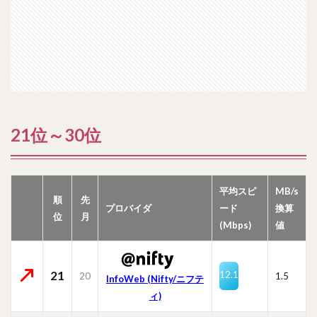
21位～30位
平均スピ
MB/s
順
先
プロバイダ
ード
換算
位
月
(Mbps)
値
21
12.1
20
1.5
InfoWeb (Nifty/ニフテ
ィ)