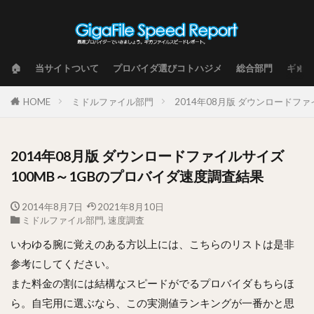
🏠
当サイトついて
プロバイダ選びコトハジメ
総合部門
ギガフ
HOME
ミドルファイル部門
2014年08月版 ダウンロードフ
2014年08月版 ダウンロードファイルサイズ
100MB～1GBのプロバイダ速度調査結果
2014年8月7日
2021年8月10日
ミドルファイル部門
,
速度調査
いわゆる腕に覚えのある方以上には、こちらのリストは是非
参考にしてください。
また料金の割には結構なスピードがでるプロバイダもちらほ
ら。自宅用に選ぶなら、この実測値ランキングが一番かと思