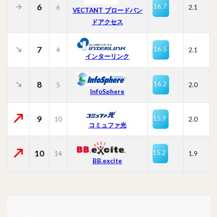
6
16.7
6
2.1
VECTANT ブロードバン
ドアクセス
7
16.5
4
2.1
インターリンク
8
16.2
5
2.0
InfoSphere
9
15.9
10
2.0
コミュファ光
10
15.2
14
1.9
BB.excite