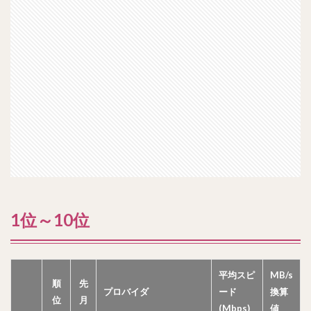
1位～10位
平均スピ
MB/s
順
先
プロバイダ
ード
換算
位
月
(Mbps)
値