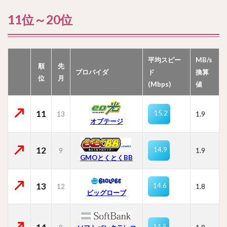
11位～20位
平均スピー
MB/s
順
先
プロバイダ
ド
換算
位
月
(Mbps)
値
11
15.2
13
1.9
オプテージ
12
14.9
9
1.9
GMOとくとくBB
13
14.6
12
1.8
ビッグローブ
14.5