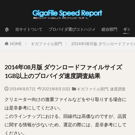
🏠
当サイトついて
プロバイダ選びコトハジメ
総合部門
ギガフ
HOME
ギガファイル部門
2014年08月版 ダウンロードファ
2014年08月版 ダウンロードファイルサイズ
1GB以上のプロバイダ速度調査結果
2014年8月7日
2021年8月10日
ギガファイル部門
,
速度調査
クリエーター向けの激重ファイルなどをやり取りする場合に
は是非参考にしてください。
このラインナップにおける、回線代は高価なのですが、品質
に関する情報が少ないため、選定の際には、是非参考にして
ください。