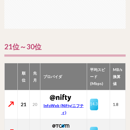
21位～30位
平均スピ
MB/s
順
先
プロバイダ
ード
換算
位
月
(Mbps)
値
21
14.3
20
1.8
InfoWeb (Nifty/ニフテ
ィ)