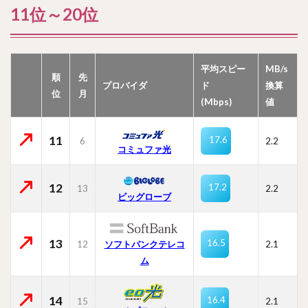
11位～20位
平均スピー
MB/s
順
先
プロバイダ
ド
換算
位
月
(Mbps)
値
11
17.6
6
2.2
コミュファ光
12
17.2
13
2.2
ビッグローブ
13
16.5
12
ソフトバンクテレコ
2.1
ム
14
16.4
15
2.1