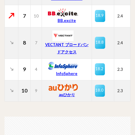
7
18.9
10
2.4
BB.excite
8
18.8
7
2.4
VECTANT ブロードバン
ドアクセス
9
18.2
4
2.3
InfoSphere
10
18.0
9
2.3
auひかり