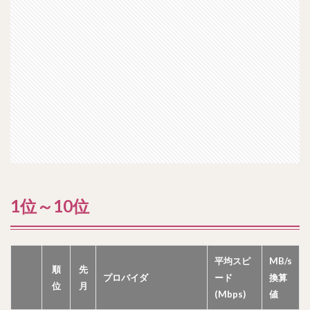
1位～10位
平均スピ
MB/s
順
先
プロバイダ
ード
換算
位
月
(Mbps)
値