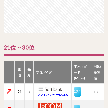
21位～30位
平均スピ
MB/s
順
先
プロバイダ
ード
換算
位
月
(Mbps)
値
21
13.4
3
1.7
ソフトバンクテレコム