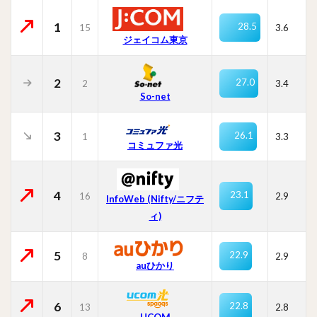
1
28.5
15
3.6
ジェイコム東京
2
27.0
2
3.4
So-net
3
26.1
1
3.3
コミュファ光
4
23.1
16
2.9
InfoWeb (Nifty/ニフテ
ィ)
5
22.9
8
2.9
auひかり
6
22.8
13
2.8
UCOM