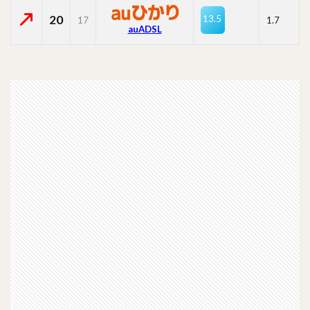
20
13.5
17
1.7
auADSL