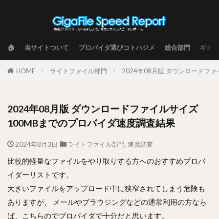
🏠
当サイトついて
プロバイダ選びコトハジメ
総合部門
ギガフ
HOME
ライトファイル部門
2024年08月版 ダウンロードフ
2024年08月版 ダウンロードファイルサイズ
100MBまでのプロバイダ速度調査結果
2024年8月3日
ライトファイル部門
,
速度調査
比較的軽量なファイルをやり取りする方へのおすすめプロバ
イダーリストです。
大きいファイルをアップロード中に狭窄されてしまう危険も
ありますが、 メールやブラウジングなどの通常利用の方なら
ば、こちらのでプロバイダで十分だと思います。