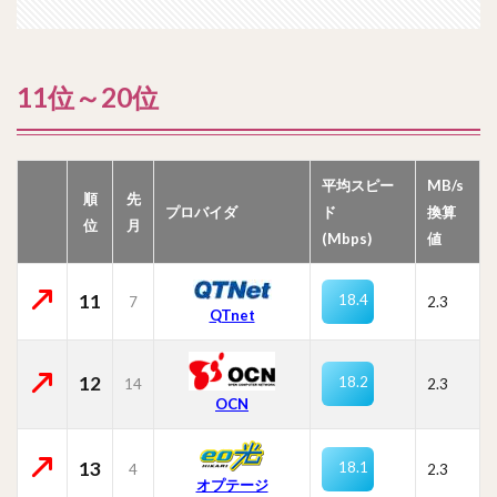
11位～20位
平均スピー
MB/s
順
先
プロバイダ
ド
換算
位
月
(Mbps)
値
11
18.4
7
2.3
QTnet
12
18.2
14
2.3
OCN
13
18.1
4
2.3
オプテージ