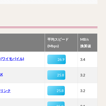
平均スピード
MB/s
(Mbps)
換算値
ss (ワイモバイル)
26.9
3.4
K
25.8
3.2
リンク
25.8
3.2