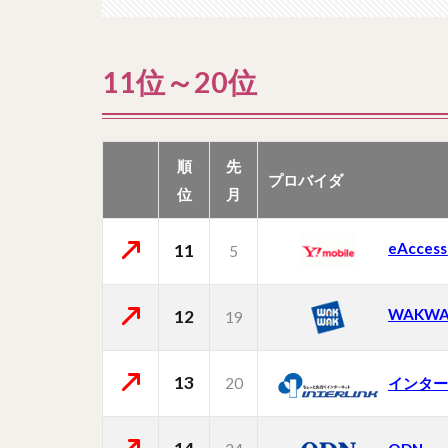
11位～20位
順
先
プロバイダ
位
月
eAcce
11
5
WAKWA
12
19
13
20
インター