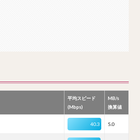
平均スピード
MB/s
(Mbps)
換算値
40.3
5.0