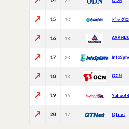
14
24
ODN
15
10
ビッグロ
ASAHI
16
18
17
InfoSph
23
OCN
18
13
19
16
Yahoo!
20
17
QTnet