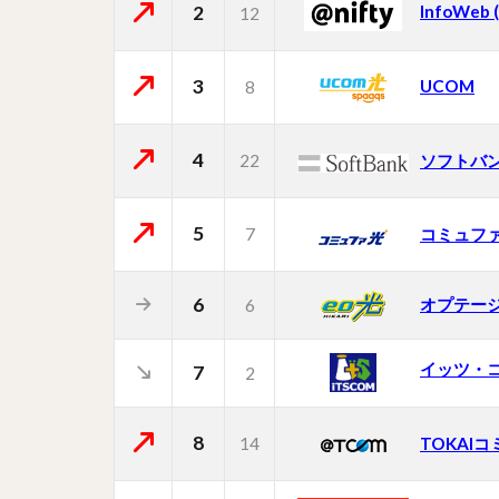
2
InfoWeb
12
3
UCOM
8
4
22
ソフトバ
5
7
コミュフ
6
オプテー
6
イッツ・
7
2
8
14
TOKAI