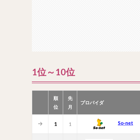
1位～10位
順
先
プロバイダ
位
月
So-net
1
1