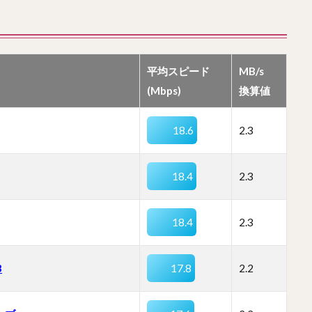
平均スピード
MB/s
(Mbps)
換算値
18.6
2.3
18.4
2.3
18.4
2.3
B
17.8
2.2