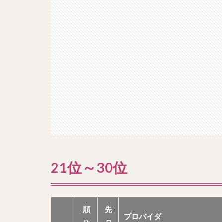
21位～30位
順
先
プロバイダ