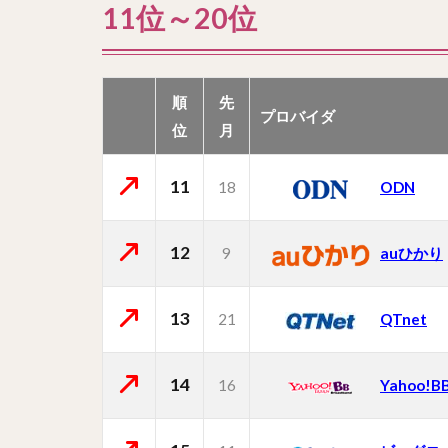
11位～20位
順
先
プロバイダ
位
月
11
18
ODN
12
9
auひかり
13
21
QTnet
14
16
Yahoo!B