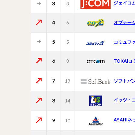
ジェイコ
3
3
4
オプテー
6
5
5
コミュフ
6
8
TOKAI
7
19
ソフトバ
イッツ・
8
14
ASAHIネ
9
10