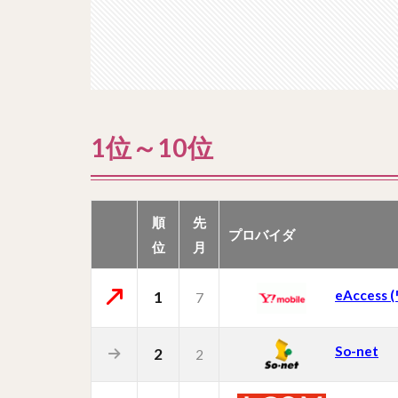
1位～10位
順
先
プロバイダ
位
月
eAccess
1
7
So-net
2
2