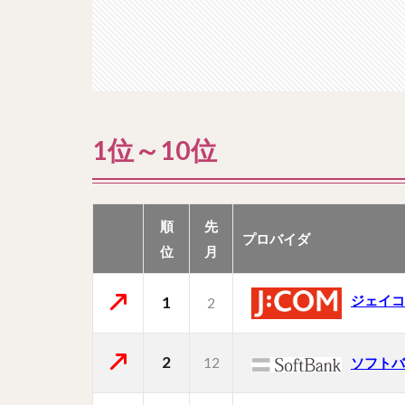
1位～10位
順
先
プロバイダ
位
月
ジェイコ
1
2
2
12
ソフトバ