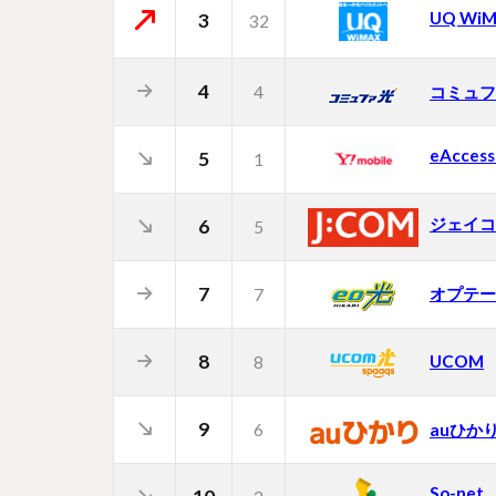
UQ Wi
3
32
4
4
コミュフ
eAcce
5
1
ジェイコ
6
5
7
オプテー
7
8
UCOM
8
9
6
auひか
So-net