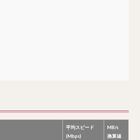
平均スピード
MB/s
(Mbps)
換算値