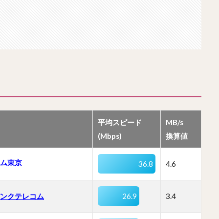
平均スピード
MB/s
(Mbps)
換算値
ム東京
36.8
4.6
ンクテレコム
26.9
3.4