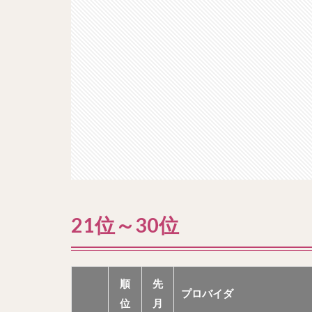
21位～30位
順
先
プロバイダ
位
月