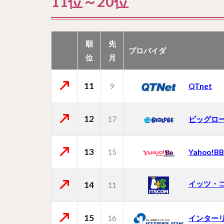
11位～20位
順
先
プロバイダ
位
月
11
9
QTnet
12
17
ビッグロ
13
15
Yahoo!BB
イッツ・
14
11
15
16
インター