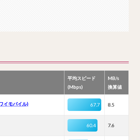
平均スピード
MB/s
(Mbps)
換算値
 (ワイモバイル)
67.7
8.5
60.4
7.6