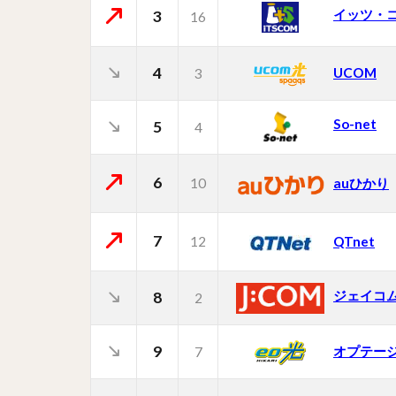
イッツ・
3
16
4
UCOM
3
So-net
5
4
6
10
auひかり
7
12
QTnet
ジェイコ
8
2
9
オプテー
7