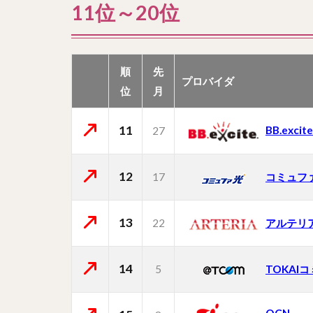
11位～20位
順
先
プロバイダ
位
月
11
BB.excite
27
12
17
コミュフ
13
22
アルテリ
14
5
TOKAI