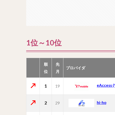
1位～10位
順
先
プロバイダ
位
月
eAccess
1
19
2
hi-ho
29