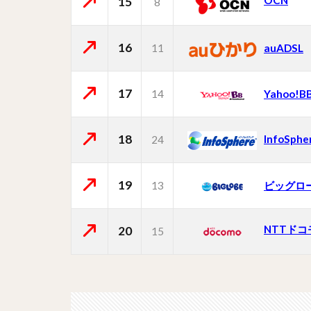
OCN
15
8
16
11
auADSL
17
14
Yahoo!B
18
InfoSphe
24
19
13
ビッグロ
NTTドコ
20
15