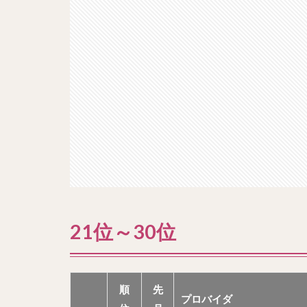
21位～30位
順
先
プロバイダ