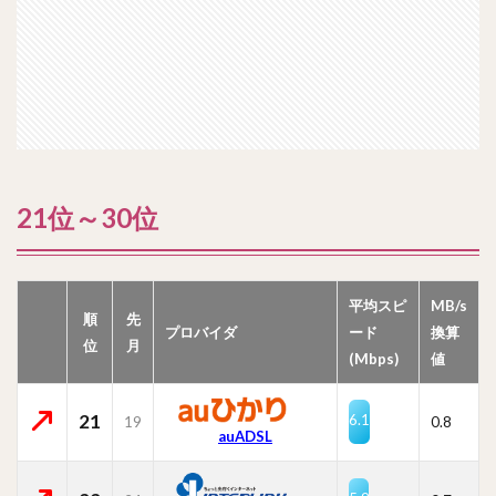
21位～30位
平均スピ
MB/s
順
先
プロバイダ
ード
換算
位
月
(Mbps)
値
21
6.1
19
0.8
auADSL