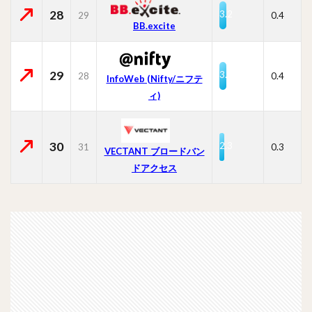
28
3.2
29
0.4
BB.excite
29
3.1
28
0.4
InfoWeb (Nifty/ニフテ
ィ)
30
2.3
31
0.3
VECTANT ブロードバン
ドアクセス