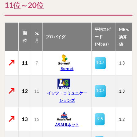
11位～20位
平均スピ
MB/s
順
先
プロバイダ
ード
換算
位
月
(Mbps)
値
11
10.7
7
1.3
So-net
12
10.7
11
1.3
イッツ・コミュニケー
ションズ
13
9.5
15
1.2
ASAHIネット