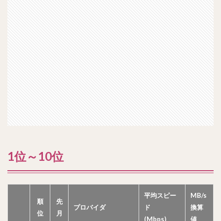
1位～10位
平均スピー
MB/s
順
先
プロバイダ
ド
換算
位
月
(Mbps)
値