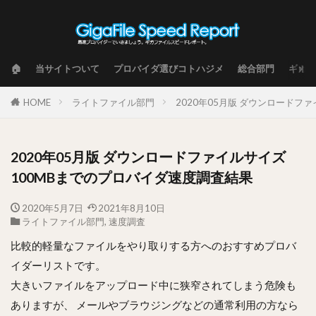
🏠
当サイトついて
プロバイダ選びコトハジメ
総合部門
ギガフ
HOME
ライトファイル部門
2020年05月版 ダウンロードフ
2020年05月版 ダウンロードファイルサイズ
100MBまでのプロバイダ速度調査結果
2020年5月7日
2021年8月10日
ライトファイル部門
,
速度調査
比較的軽量なファイルをやり取りする方へのおすすめプロバ
イダーリストです。
大きいファイルをアップロード中に狭窄されてしまう危険も
ありますが、 メールやブラウジングなどの通常利用の方なら