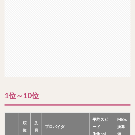
1位～10位
平均スピ
MB/s
順
先
プロバイダ
ード
換算
位
月
(Mbps)
値