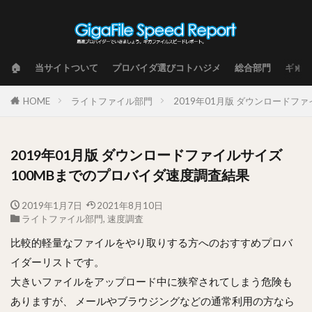
🏠
当サイトついて
プロバイダ選びコトハジメ
総合部門
ギガフ
HOME
ライトファイル部門
2019年01月版 ダウンロードフ
2019年01月版 ダウンロードファイルサイズ
100MBまでのプロバイダ速度調査結果
2019年1月7日
2021年8月10日
ライトファイル部門
,
速度調査
比較的軽量なファイルをやり取りする方へのおすすめプロバ
イダーリストです。
大きいファイルをアップロード中に狭窄されてしまう危険も
ありますが、 メールやブラウジングなどの通常利用の方なら