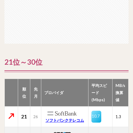
21位～30位
平均スピ
MB/s
順
先
プロバイダ
ード
換算
位
月
(Mbps)
値
21
10.7
26
1.3
ソフトバンクテレコム