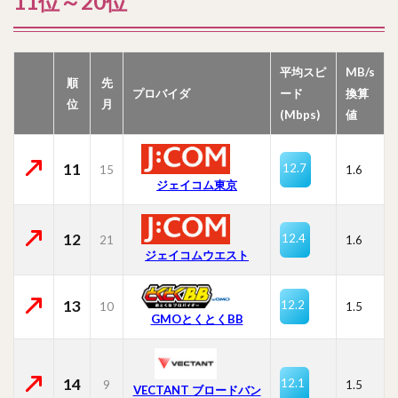
11位～20位
平均スピ
MB/s
順
先
プロバイダ
ード
換算
位
月
(Mbps)
値
11
12.7
15
1.6
ジェイコム東京
12
12.4
21
1.6
ジェイコムウエスト
13
12.2
10
1.5
GMOとくとくBB
14
12.1
9
1.5
VECTANT ブロードバン