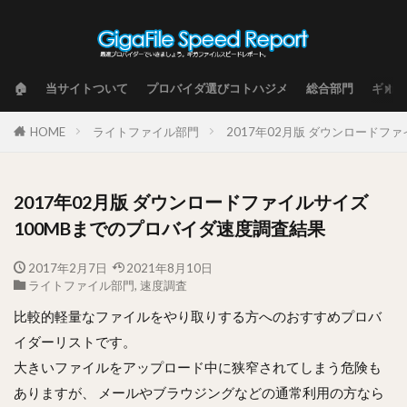
🏠
当サイトついて
プロバイダ選びコトハジメ
総合部門
ギガフ
HOME
ライトファイル部門
2017年02月版 ダウンロードフ
2017年02月版 ダウンロードファイルサイズ
100MBまでのプロバイダ速度調査結果
2017年2月7日
2021年8月10日
ライトファイル部門
,
速度調査
比較的軽量なファイルをやり取りする方へのおすすめプロバ
イダーリストです。
大きいファイルをアップロード中に狭窄されてしまう危険も
ありますが、 メールやブラウジングなどの通常利用の方なら