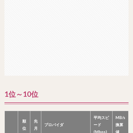
1位～10位
平均スピ
MB/s
順
先
プロバイダ
ード
換算
位
月
(Mbps)
値