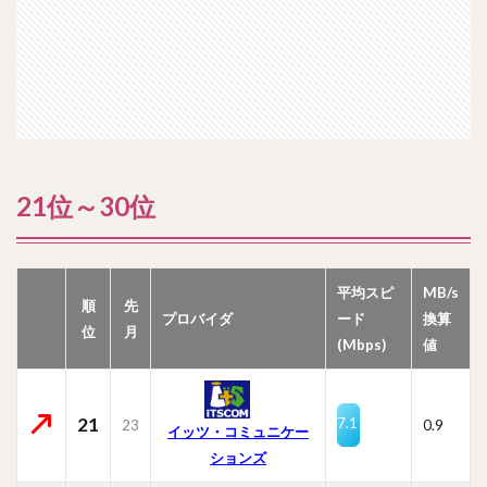
21位～30位
平均スピ
MB/s
順
先
プロバイダ
ード
換算
位
月
(Mbps)
値
21
7.1
23
0.9
イッツ・コミュニケー
ションズ