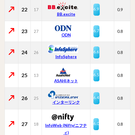
22
6.9
17
0.9
BB.excite
23
6.7
27
0.8
ODN
24
6.6
26
0.8
InfoSphere
25
6.5
13
0.8
ASAHIネット
26
6.4
25
0.8
インターリンク
27
6.0
18
0.8
InfoWeb (Nifty/ニフテ
ィ)