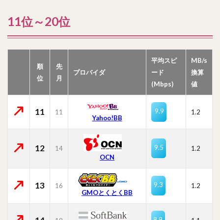
11位～20位
平均スピ
MB/s
順
先
プロバイダ
ード
換算
位
月
(Mbps)
値
11
9.9
11
1.2
Yahoo!BB
12
9.5
14
1.2
OCN
13
9.3
16
1.2
GMOとくとくBB
8.9