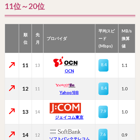
11位～20位
平均スピ
MB/s
順
先
プロバイダ
ード
換算
位
月
(Mbps)
値
11
8.4
13
1.1
OCN
12
8.4
11
1.0
Yahoo!BB
13
7.9
14
1.0
ジェイコム東京
14
7.6
12
0.9
ソフトバンクテレコム