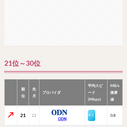
21位～30位
平均スピ
MB/s
順
先
プロバイダ
ード
換算
位
月
(Mbps)
値
21
6.1
22
0.8
ODN