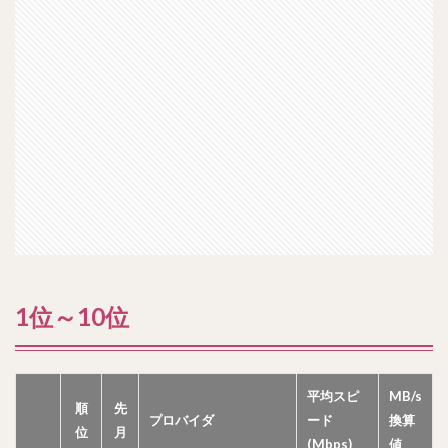
1位～10位
平均スピ
MB/s
順
先
プロバイダ
ード
換算
位
月
(Mbps)
値