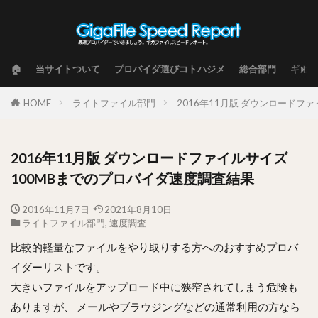
🏠
当サイトついて
プロバイダ選びコトハジメ
総合部門
ギガフ
HOME
ライトファイル部門
2016年11月版 ダウンロードフ
2016年11月版 ダウンロードファイルサイズ
100MBまでのプロバイダ速度調査結果
2016年11月7日
2021年8月10日
ライトファイル部門
,
速度調査
比較的軽量なファイルをやり取りする方へのおすすめプロバ
イダーリストです。
大きいファイルをアップロード中に狭窄されてしまう危険も
ありますが、 メールやブラウジングなどの通常利用の方なら