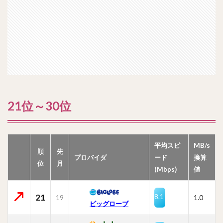
21位～30位
平均スピ
MB/s
順
先
プロバイダ
ード
換算
位
月
(Mbps)
値
21
8.1
19
1.0
ビッグローブ