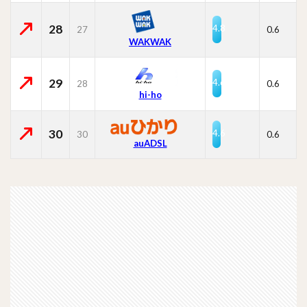
28
4.8
27
0.6
WAKWAK
29
4.6
28
0.6
hi-ho
30
4.6
30
0.6
auADSL