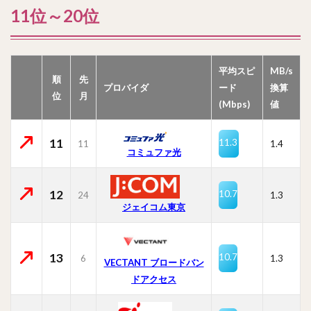
11位～20位
平均スピ
MB/s
順
先
プロバイダ
ード
換算
位
月
(Mbps)
値
11
11.3
11
1.4
コミュファ光
12
10.7
24
1.3
ジェイコム東京
13
10.7
6
1.3
VECTANT ブロードバン
ドアクセス