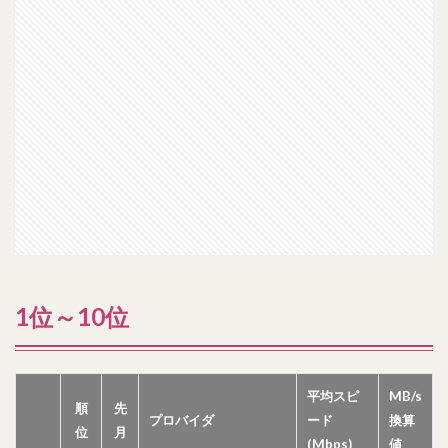
1位～10位
平均スピ
MB/s
順
先
プロバイダ
ード
換算
位
月
(Mbps)
値