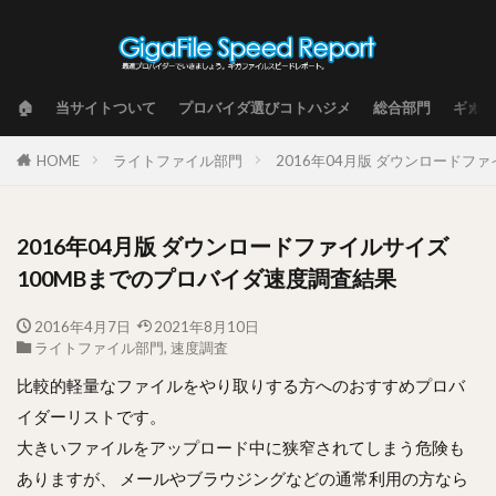
🏠
当サイトついて
プロバイダ選びコトハジメ
総合部門
ギガフ
HOME
ライトファイル部門
2016年04月版 ダウンロードフ
2016年04月版 ダウンロードファイルサイズ
100MBまでのプロバイダ速度調査結果
2016年4月7日
2021年8月10日
ライトファイル部門
,
速度調査
比較的軽量なファイルをやり取りする方へのおすすめプロバ
イダーリストです。
大きいファイルをアップロード中に狭窄されてしまう危険も
ありますが、 メールやブラウジングなどの通常利用の方なら