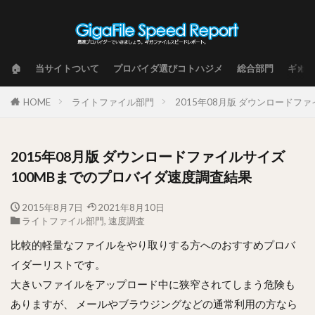
🏠
当サイトついて
プロバイダ選びコトハジメ
総合部門
ギガフ
HOME
ライトファイル部門
2015年08月版 ダウンロードフ
2015年08月版 ダウンロードファイルサイズ
100MBまでのプロバイダ速度調査結果
2015年8月7日
2021年8月10日
ライトファイル部門
,
速度調査
比較的軽量なファイルをやり取りする方へのおすすめプロバ
イダーリストです。
大きいファイルをアップロード中に狭窄されてしまう危険も
ありますが、 メールやブラウジングなどの通常利用の方なら