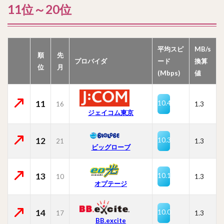
11位～20位
平均スピ
MB/s
順
先
プロバイダ
ード
換算
位
月
(Mbps)
値
11
10.4
16
1.3
ジェイコム東京
12
10.3
21
1.3
ビッグローブ
13
10.1
10
1.3
オプテージ
14
10.0
17
1.3
BB.excite