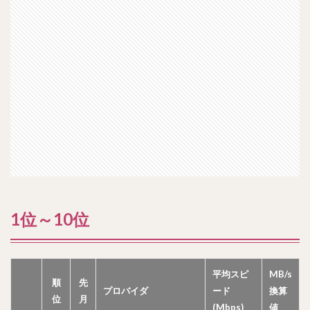
1位～10位
平均スピ
MB/s
順
先
プロバイダ
ード
換算
位
月
(Mbps)
値