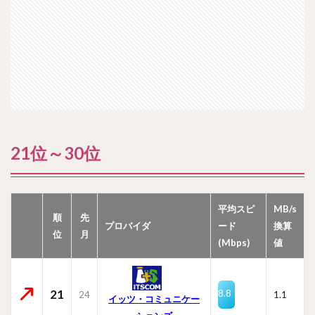
21位～30位
平均スピ
MB/s
順
先
プロバイダ
ード
換算
位
月
(Mbps)
値
21
8.8
24
1.1
イッツ・コミュニケー