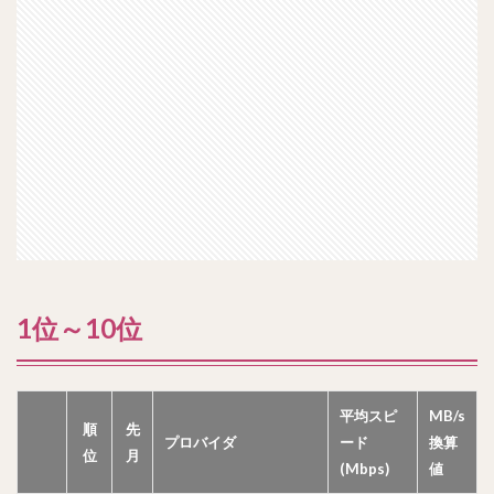
1位～10位
平均スピ
MB/s
順
先
プロバイダ
ード
換算
位
月
(Mbps)
値