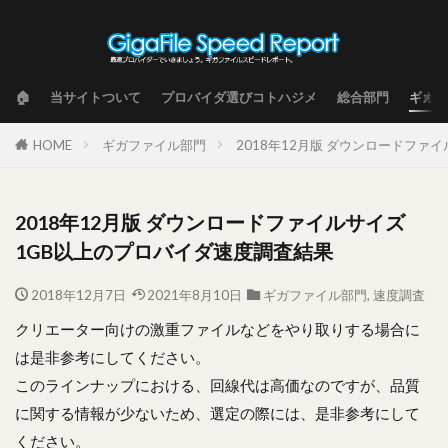
🏠
当サイトついて
プロバイダ選びコトハジメ
総合部門
ギガフ
HOME
ギガファイル部門
2018年12月版 ダウンロードファ
2018年12月版 ダウンロードファイルサイズ
1GB以上のプロバイダ速度調査結果
2018年12月7日
2021年8月10日
ギガファイル部門
,
速度調査
クリエーター向けの激重ファイルなどをやり取りする場合に
は是非参考にしてください。
このラインナップにおける、回線代は高価なのですが、品質
に関する情報が少ないため、選定の際には、是非参考にして
ください。