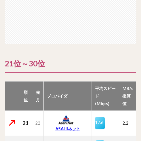
21位～30位
平均スピー
MB/s
順
先
プロバイダ
ド
換算
位
月
(Mbps)
値
21
17.6
22
2.2
ASAHIネット