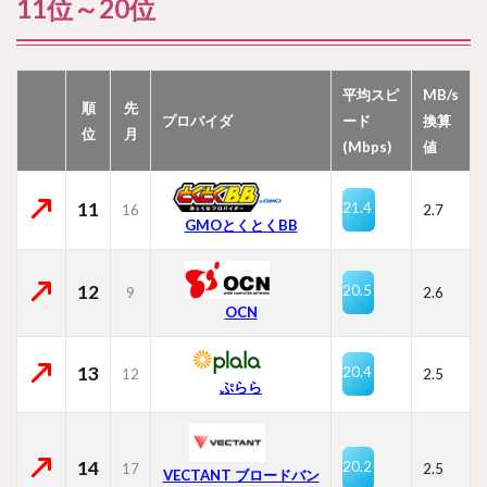
11位～20位
平均スピ
MB/s
順
先
プロバイダ
ード
換算
位
月
(Mbps)
値
11
21.4
16
2.7
GMOとくとくBB
12
20.5
9
2.6
OCN
13
20.4
12
2.5
ぷらら
14
20.2
17
2.5
VECTANT ブロードバン