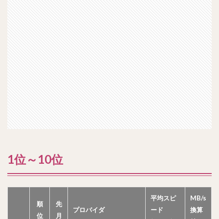
1位～10位
平均スピ
MB/s
順
先
プロバイダ
ード
換算
位
月