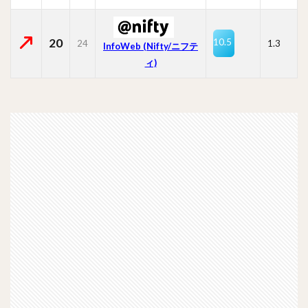
20
10.5
24
1.3
InfoWeb (Nifty/ニフテ
ィ)