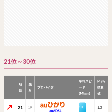
21位～30位
平均スピ
MB/s
順
先
プロバイダ
ード
換算
位
月
(Mbps)
値
21
10.5
19
1.3
auADSL