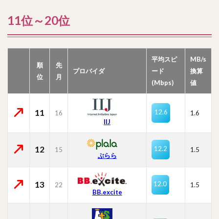
11位～20位
平均スピ
MB/s
順
先
プロバイダ
ード
換算
位
月
(Mbps)
値
11
12.6
16
1.6
IIJ
12
12.2
15
1.5
ぷらら
13
12.0
22
1.5
BB.excite