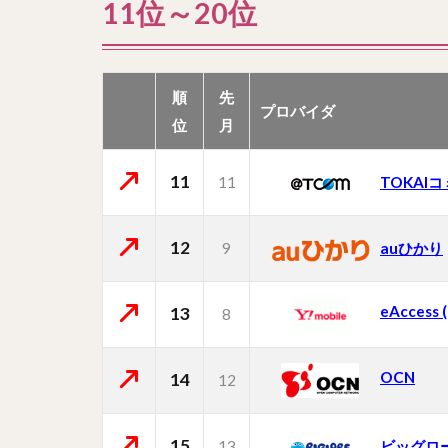
11位～20位
順
先
プロバイダ
位
月
11
11
TOKAI
12
9
auひかり
eAcces
13
8
OCN
14
12
15
13
ビッグロ