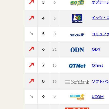
3
オプテー
6
イッツ・
4
5
5
3
コミュフ
6
21
ODN
7
15
QTnet
8
16
ソフトバ
9
UCOM
2