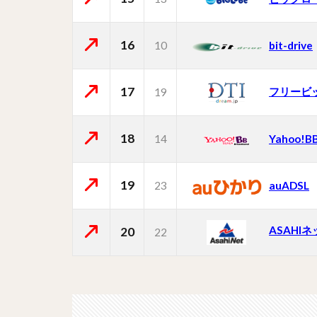
16
10
bit-drive
17
フリービ
19
18
14
Yahoo!B
19
23
auADSL
ASAHI
20
22