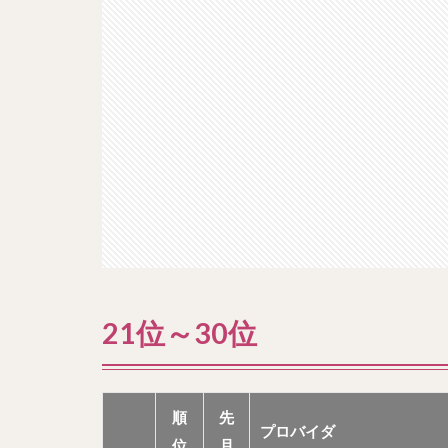
21位～30位
順
先
プロバイダ
位
月