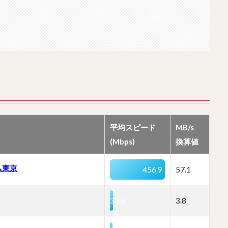
平均スピード
MB/s
(Mbps)
換算値
ム東京
456.9
57.1
30.6
3.8