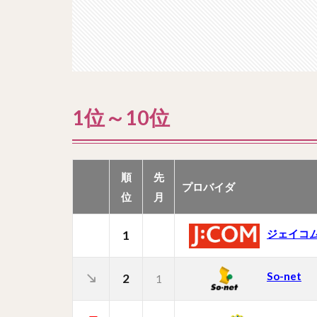
1位～10位
順
先
プロバイダ
位
月
ジェイコ
1
So-net
2
1