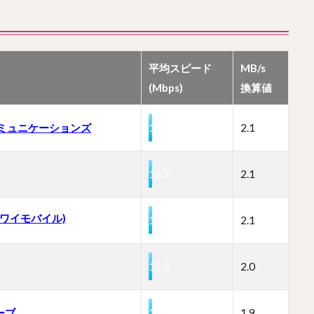
平均スピード
MB/s
(Mbps)
換算値
コミュニケーションズ
17.0
2.1
16.9
2.1
s (ワイモバイル)
16.6
2.1
15.8
2.0
ーブ
15.2
1.9