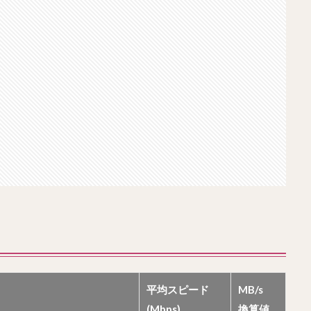
平均スピード
MB/s
(Mbps)
換算値