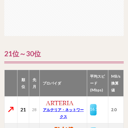
21位～30位
平均スピ
MB/s
順
先
プロバイダ
ード
換算
位
月
(Mbps)
値
21
16.1
28
2.0
アルテリア・ネットワー
クス