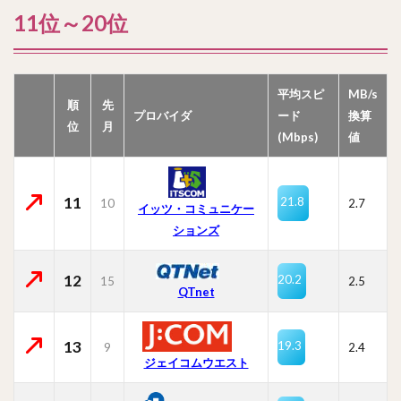
11位～20位
平均スピ
MB/s
順
先
プロバイダ
ード
換算
位
月
(Mbps)
値
11
21.8
10
2.7
イッツ・コミュニケー
ションズ
12
20.2
15
2.5
QTnet
13
19.3
9
2.4
ジェイコムウエスト