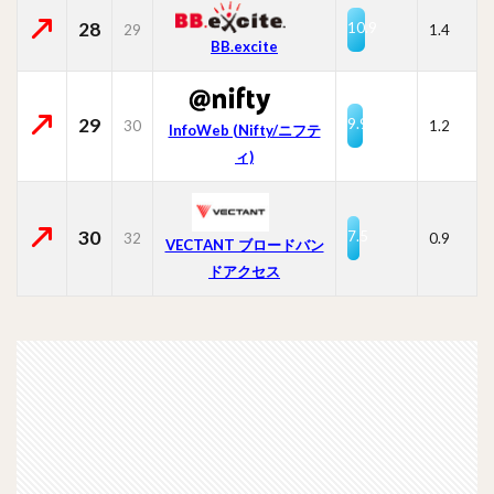
28
10.9
29
1.4
BB.excite
29
9.9
30
1.2
InfoWeb (Nifty/ニフテ
ィ)
30
7.5
32
0.9
VECTANT ブロードバン
ドアクセス