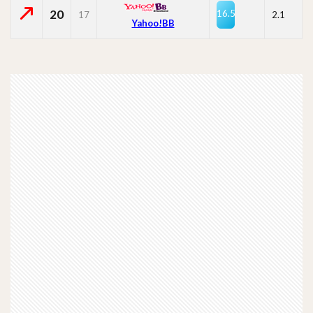
20
16.5
17
2.1
Yahoo!BB