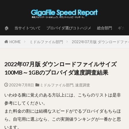
🏠
当サイトついて
プロバイダ選びコトハジメ
総合部門
ギガフ
HOME
ミドルファイル部門
2022年07月版 ダウンロードフ
2022年07月版 ダウンロードファイルサイズ
100MB～1GBのプロバイダ速度調査結果
2022年7月8日
ミドルファイル部門
,
速度調査
いわゆる腕に覚えのある方以上には、こちらのリストは是非
参考にしてください。
また料金の割には結構なスピードがでるプロバイダもちらほ
ら。自宅用に選ぶなら、この実測値ランキングが一番かと思
います。