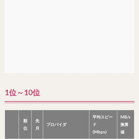
1位～10位
平均スピー
MB/s
順
先
プロバイダ
ド
換算
位
月
(Mbps)
値