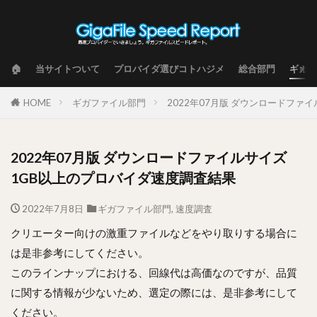
🏠
当サイトついて
プロバイダ選びコトハジメ
総合部門
ギガフ
HOME
ギガファイル部門
2022年07月版 ダウンロードファ
2022年07月版 ダウンロードファイルサイズ
1GB以上のプロバイダ速度調査結果
2022年7月8日
ギガファイル部門
,
速度調査
クリエーター向けの激重ファイルなどをやり取りする場合に
は是非参考にしてください。
このラインナップにおける、回線代は高価なのですが、品質
に関する情報が少ないため、選定の際には、是非参考にして
ください。