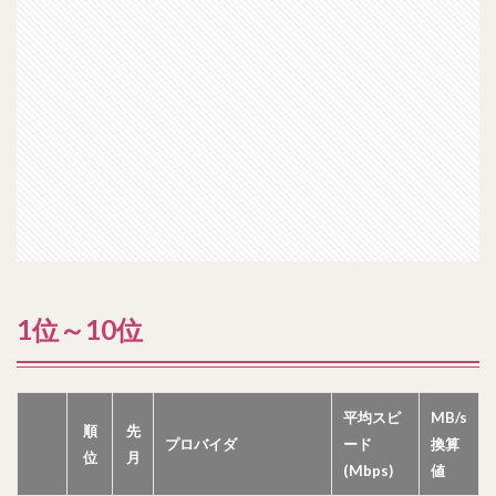
1位～10位
平均スピ
MB/s
順
先
プロバイダ
ード
換算
位
月
(Mbps)
値