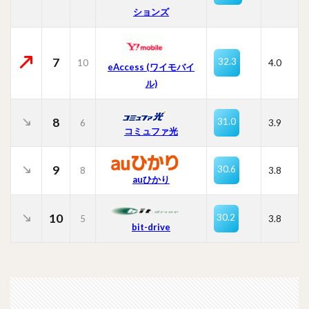
ションズ
7
32.3
10
4.0
eAccess (ワイモバイ
ル)
8
31.0
6
3.9
コミュファ光
9
30.6
8
3.8
auひかり
10
30.2
5
3.8
bit-drive