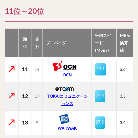
11位～20位
平均スピ
MB/s
順
先
プロバイダ
ード
換算
位
月
(Mbps)
値
11
29.1
14
3.6
OCN
12
27.8
17
TOKAIコミュニケーシ
3.5
ョンズ
13
27.3
9
3.4
WAKWAK