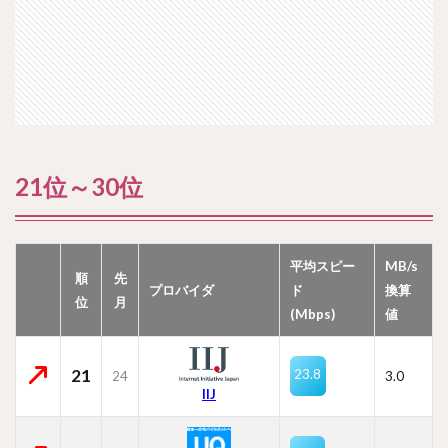
21位～30位
平均スピー
MB/s
順
先
プロバイダ
ド
換算
位
月
(Mbps)
値
21
23.8
24
3.0
IIJ