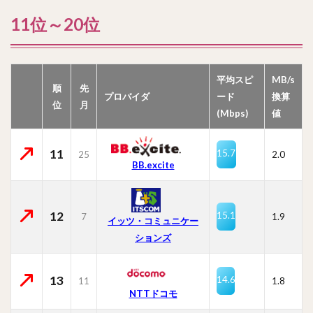
11位～20位
平均スピ
MB/s
順
先
プロバイダ
ード
換算
位
月
(Mbps)
値
11
15.7
25
2.0
BB.excite
12
15.1
7
1.9
イッツ・コミュニケー
ションズ
13
14.6
11
1.8
NTTドコモ