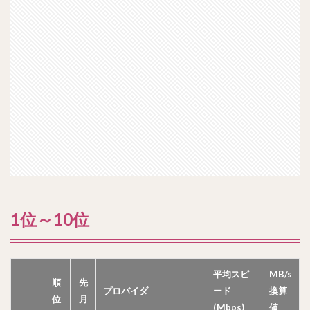
1位～10位
平均スピ
MB/s
順
先
プロバイダ
ード
換算
位
月
(Mbps)
値