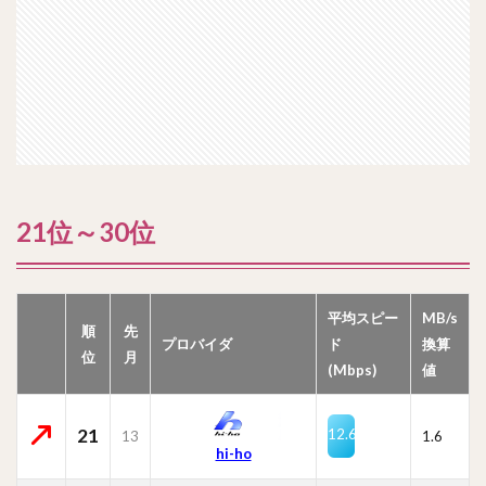
21位～30位
平均スピー
MB/s
順
先
プロバイダ
ド
換算
位
月
(Mbps)
値
21
12.6
13
1.6
hi-ho