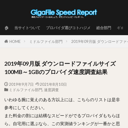
🏠
当サイトついて
プロバイダ選びコトハジメ
総合部門
ギガフ
HOME
ミドルファイル部門
2019年09月版 ダウンロードフ
2019年09月版 ダウンロードファイルサイズ
100MB～1GBのプロバイダ速度調査結果
2019年9月7日
2021年8月10日
ミドルファイル部門
,
速度調査
いわゆる腕に覚えのある方以上には、こちらのリストは是非
参考にしてください。
また料金の割には結構なスピードがでるプロバイダもちらほ
ら。自宅用に選ぶなら、この実測値ランキングが一番かと思