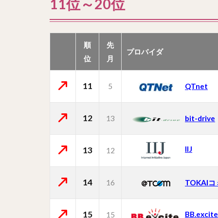
11位～20位
順
先
プロバイダ
位
月
11
5
QTnet
12
13
bit-drive
IIJ
13
12
14
16
TOKAI
15
BB.excite
15