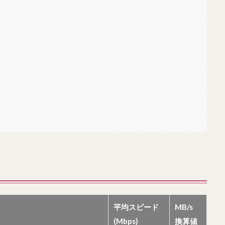
平均スピード
MB/s
(Mbps)
換算値