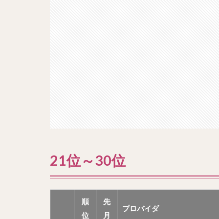
21位～30位
順
先
プロバイダ
位
月