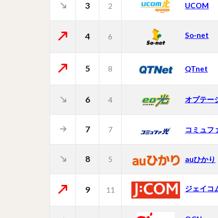
3
UCOM
2
So-net
4
6
5
8
QTnet
6
オプテー
4
7
7
コミュフ
8
5
auひかり
ジェイコ
9
11