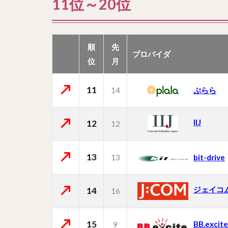
11位～20位
順
先
プロバイダ
位
月
11
14
ぷらら
IIJ
12
12
13
13
bit-drive
ジェイコ
14
16
15
BB.excite
9