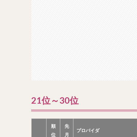
21位～30位
順
先
プロバイダ
位
月