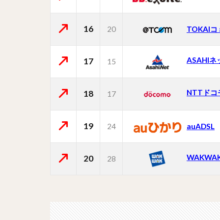
16
20
TOKAI
ASAHI
17
15
NTTドコ
18
17
19
24
auADSL
WAKWA
20
28