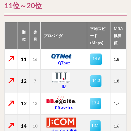
11位～20位
平均スピ
MB/s
順
先
プロバイダ
ード
換算
位
月
(Mbps)
値
11
14.6
16
1.8
QTnet
12
14.3
7
1.8
IIJ
13
13.4
13
1.7
BB.excite
14
13.1
10
1.6
ジェイコム東京