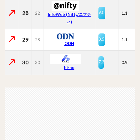
28
9.0
22
1.1
InfoWeb (Nifty/ニフテ
ィ)
29
8.5
28
1.1
ODN
30
7.3
30
0.9
hi-ho