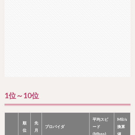
1位～10位
平均スピ
MB/s
順
先
プロバイダ
ード
換算
位
月
(Mbps)
値