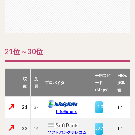
21位～30位
平均スピ
MB/s
順
先
プロバイダ
ード
換算
位
月
(Mbps)
値
21
11.0
27
1.4
InfoSphere
22
10.9
14
1.4
ソフトバンクテレコム