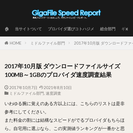
🏠
当サイトついて
プロバイダ選びコトハジメ
総合部門
ギガフ
HOME
ミドルファイル部門
2017年10月版 ダウンロードフ
2017年10月版 ダウンロードファイルサイズ
100MB～1GBのプロバイダ速度調査結果
2017年10月7日
2021年8月10日
ミドルファイル部門
,
速度調査
いわゆる腕に覚えのある方以上には、こちらのリストは是非
参考にしてください。
また料金の割には結構なスピードがでるプロバイダもちらほ
ら。自宅用に選ぶなら、この実測値ランキングが一番かと思