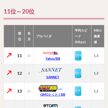
11位～20位
平均スピ
MB/s
順
先
プロバイダ
ード
換算
位
月
(Mbps)
値
11
10.4
15
1.3
Yahoo!BB
12
10.1
4
1.3
SANNET
13
9.9
11
1.2
GMOとくとくBB