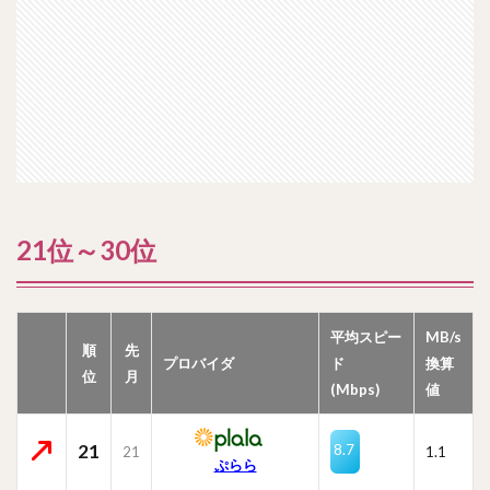
21位～30位
平均スピー
MB/s
順
先
プロバイダ
ド
換算
位
月
(Mbps)
値
21
8.7
21
1.1
ぷらら