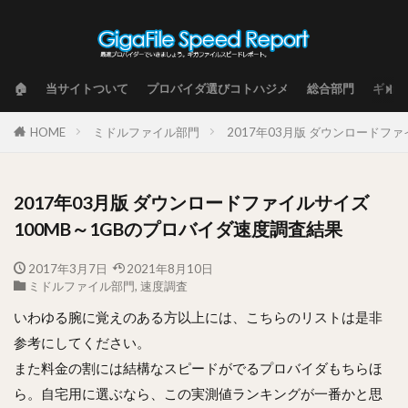
🏠
当サイトついて
プロバイダ選びコトハジメ
総合部門
ギガフ
HOME
ミドルファイル部門
2017年03月版 ダウンロードフ
2017年03月版 ダウンロードファイルサイズ
100MB～1GBのプロバイダ速度調査結果
2017年3月7日
2021年8月10日
ミドルファイル部門
,
速度調査
いわゆる腕に覚えのある方以上には、こちらのリストは是非
参考にしてください。
また料金の割には結構なスピードがでるプロバイダもちらほ
ら。自宅用に選ぶなら、この実測値ランキングが一番かと思