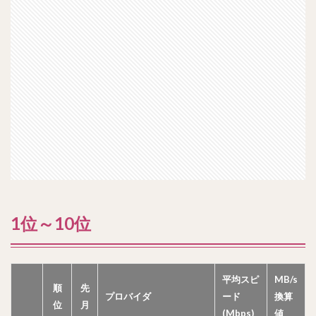
1位～10位
平均スピ
MB/s
順
先
プロバイダ
ード
換算
位
月
(Mbps)
値