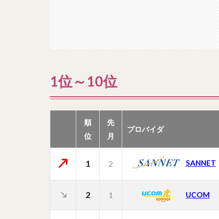
1位～10位
順
先
プロバイダ
位
月
1
SANNET
2
2
UCOM
1