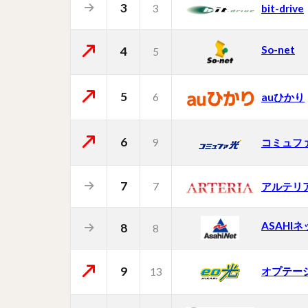
3
3
bit-drive
So-net
4
5
5
6
auひかり
6
9
コミュフ
7
7
アルテリ
ASAHI
8
8
9
オプテー
13