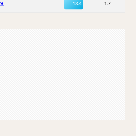
re
13.4
1.7