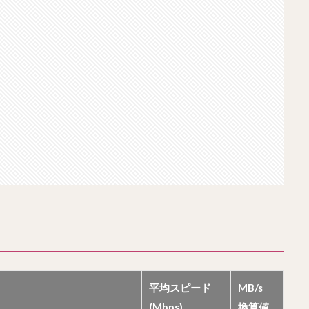
平均スピード
MB/s
(Mbps)
換算値