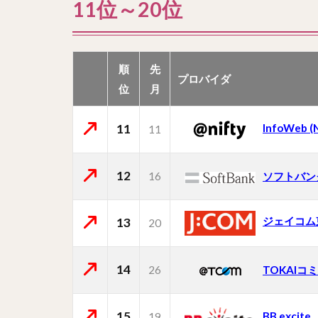
11位～20位
順
先
プロバイダ
位
月
11
InfoWeb 
11
12
16
ソフトバン
ジェイコム
13
20
14
26
TOKAI
15
BB.excite
19