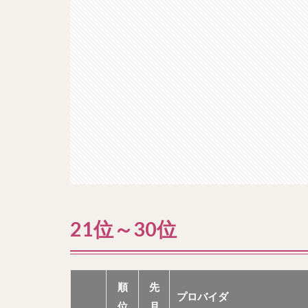
21位～30位
順
先
プロバイダ
位
月