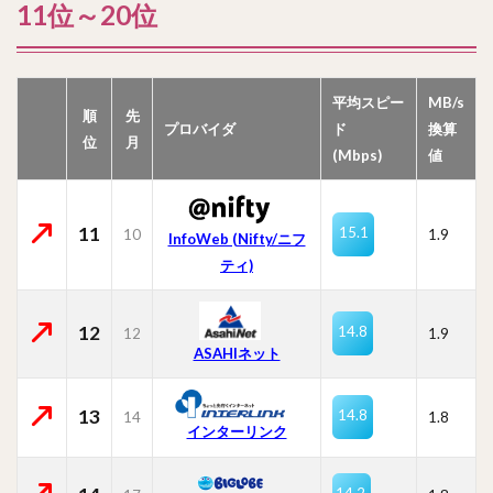
11位～20位
平均スピー
MB/s
順
先
プロバイダ
ド
換算
位
月
(Mbps)
値
11
15.1
10
1.9
InfoWeb (Nifty/ニフ
ティ)
12
14.8
12
1.9
ASAHIネット
13
14.8
14
1.8
インターリンク
14.2