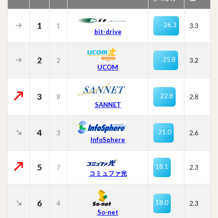
1
26.3
1
3.3
bit-drive
2
25.8
2
3.2
UCOM
3
22.8
8
2.8
SANNET
4
21.0
3
2.6
InfoSphere
5
18.1
7
2.3
コミュファ光
6
18.0
4
2.3
So-net