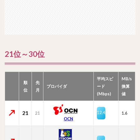
21位～30位
平均スピ
MB/s
順
先
プロバイダ
ード
換算
位
月
(Mbps)
値
21
12.4
21
1.6
OCN