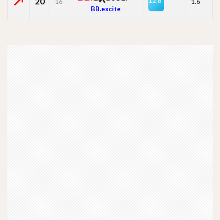
20
12.8
16
1.6
BB.excite