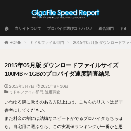
🏠
当サイトついて
プロバイダ選びコトハジメ
総合部門
ギガフ
HOME
ミドルファイル部門
2015年05月版 ダウンロードフ
2015年05月版 ダウンロードファイルサイズ
100MB～1GBのプロバイダ速度調査結果
2015年5月7日
2021年8月10日
ミドルファイル部門
,
速度調査
いわゆる腕に覚えのある方以上には、こちらのリストは是非
参考にしてください。
また料金の割には結構なスピードがでるプロバイダもちらほ
ら。自宅用に選ぶなら、この実測値ランキングが一番かと思