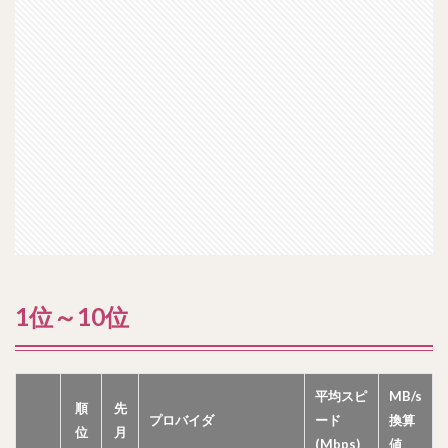
1位～10位
平均スピ
MB/s
順
先
プロバイダ
ード
換算
位
月
(Mbps)
値