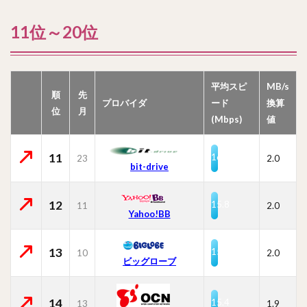
11位～20位
平均スピ
MB/s
順
先
プロバイダ
ード
換算
位
月
(Mbps)
値
11
16.0
23
2.0
bit-drive
12
15.8
11
2.0
Yahoo!BB
13
15.7
10
2.0
ビッグローブ
14
15.4
13
1.9