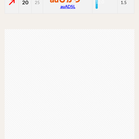
20
12.0
25
1.5
auADSL