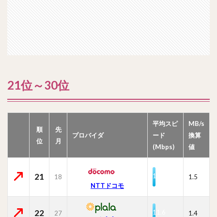
21位～30位
平均スピ
MB/s
順
先
プロバイダ
ード
換算
位
月
(Mbps)
値
21
11.7
18
1.5
NTTドコモ
22
11.6
27
1.4