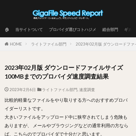
🏠
当サイトついて
プロバイダ選びコトハジメ
総合部門
ギガフ
HOME
ライトファイル部門
2023年02月版 ダウンロードフ
2023年02月版 ダウンロードファイルサイズ
100MBまでのプロバイダ速度調査結果
2023年2月6日
ライトファイル部門
,
速度調査
比較的軽量なファイルをやり取りする方へのおすすめプロバ
イダーリストです。
大きいファイルをアップロード中に狭窄されてしまう危険も
ありますが、 メールやブラウジングなどの通常利用の方なら
ば、こちらのでプロバイダで十分だと思います。