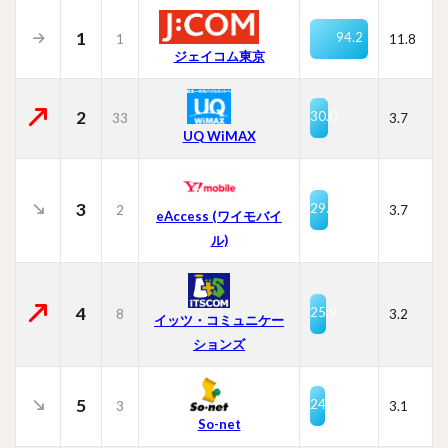
1
94.2
1
11.8
ジェイコム東京
2
30.0
33
3.7
UQ WiMAX
3
29.3
2
3.7
eAccess (ワイモバイ
ル)
4
25.9
8
3.2
イッツ・コミュニケー
ションズ
5
24.6
3
3.1
So-net