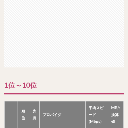
1位～10位
平均スピ
MB/s
順
先
プロバイダ
ード
換算
位
月
(Mbps)
値