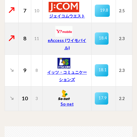
7
19.8
10
2.5
ジェイコムウエスト
8
18.4
11
2.3
eAccess (ワイモバイ
ル)
9
18.1
8
2.3
イッツ・コミュニケー
ションズ
10
17.9
3
2.2
So-net