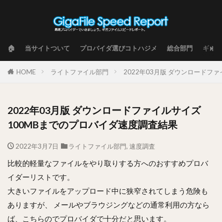
🏠
当サイトついて
プロバイダ選びコトハジメ
総合部門
ギガフ
HOME
ライトファイル部門
2022年03月版 ダウンロードフ
2022年03月版 ダウンロードファイルサイズ
100MBまでのプロバイダ速度調査結果
2022年3月7日
ライトファイル部門
,
速度調査
比較的軽量なファイルをやり取りする方へのおすすめプロバ
イダーリストです。
大きいファイルをアップロード中に狭窄されてしまう危険も
ありますが、 メールやブラウジングなどの通常利用の方なら
ば、こちらのでプロバイダで十分だと思います。