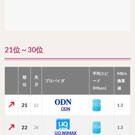
21位～30位
平均スピ
MB/s
順
先
プロバイダ
ード
換算
位
月
(Mbps)
値
21
10.7
22
1.3
ODN
22
10.4
28
1.3
UQ WiMAX