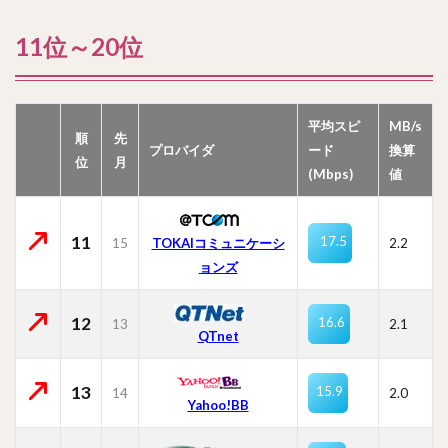
11位～20位
平均スピ
MB/s
順
先
プロバイダ
ード
換算
位
月
(Mbps)
値
11
17.5
15
TOKAIコミュニケーシ
2.2
ョンズ
12
16.6
13
2.1
QTnet
13
15.9
14
2.0
Yahoo!BB