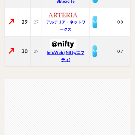
BB.excite
29
6.5
27
0.8
アルテリア・ネットワ
ークス
30
5.6
29
0.7
InfoWeb (Nifty/ニフ
ティ)