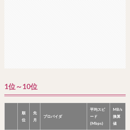
1位～10位
平均スピ
MB/s
順
先
プロバイダ
ード
換算
位
月
(Mbps)
値