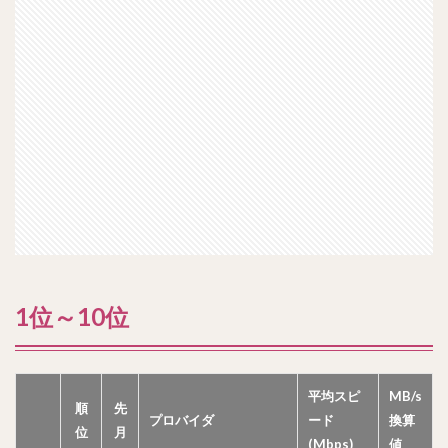
1位～10位
平均スピ
MB/s
順
先
プロバイダ
ード
換算
位
月
(Mbps)
値