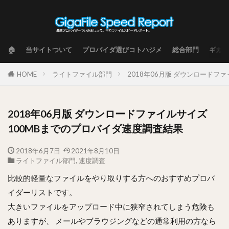
🏠
当サイトついて
プロバイダ選びコトハジメ
総合部門
ギガフ
HOME
ライトファイル部門
2018年06月版 ダウンロードフ
2018年06月版 ダウンロードファイルサイズ
100MBまでのプロバイダ速度調査結果
2018年6月7日
2021年8月10日
ライトファイル部門
,
速度調査
比較的軽量なファイルをやり取りする方へのおすすめプロバ
イダーリストです。
大きいファイルをアップロード中に狭窄されてしまう危険も
ありますが、 メールやブラウジングなどの通常利用の方なら