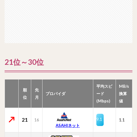
21位～30位
平均スピ
MB/s
順
先
プロバイダ
ード
換算
位
月
(Mbps)
値
21
9.1
16
1.1
ASAHIネット