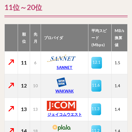
11位～20位
平均スピ
MB/s
順
先
プロバイダ
ード
換算
位
月
(Mbps)
値
11
12.1
6
1.5
SANNET
12
11.6
10
1.4
WAKWAK
13
11.3
13
1.4
ジェイコムウエスト
14
11.2
18
1.4