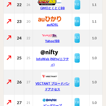
22
9.0
26
1.1
GMOとくとくBB
23
8.6
20
1.1
auADSL
24
8.3
22
1.0
Yahoo!BB
25
8.0
25
1.0
InfoWeb (Nifty/ニフテ
ィ)
26
7.9
27
1.0
VECTANT ブロードバン
ドアクセス
27
7.8
21
1.0
ビッグローブ