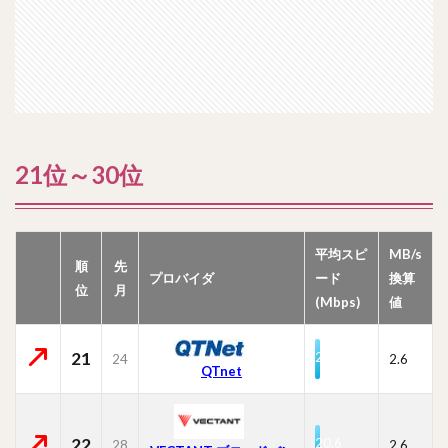
21位～30位
平均スピ
MB/s
順
先
プロバイダ
ード
換算
位
月
(Mbps)
値
21
21.1
24
2.6
QTnet
22
20.6
28
2.6