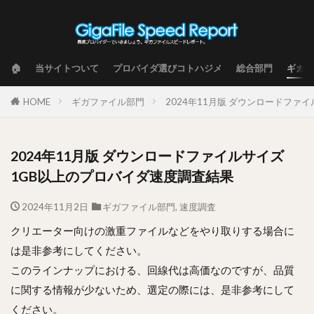
🏠
当サイトついて
プロバイダ選びコトハジメ
総合部門
ギガフ
HOME
ギガファイル部門
2024年11月版 ダウンロードファ
2024年11月版 ダウンロードファイルサイズ
1GB以上のプロバイダ速度調査結果
2024年11月2日
ギガファイル部門
,
速度調査
クリエーター向けの激重ファイルなどをやり取りする場合に
は是非参考にしてください。
このラインナップにおける、回線代は高価なのですが、品質
に関する情報が少ないため、選定の際には、是非参考にして
ください。