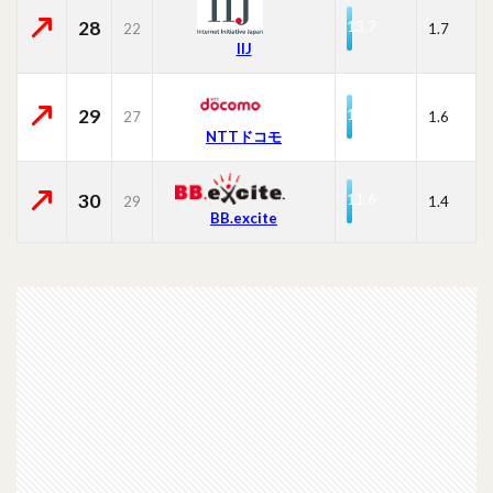
28
13.7
22
1.7
IIJ
29
12.8
27
1.6
NTTドコモ
30
11.6
29
1.4
BB.excite