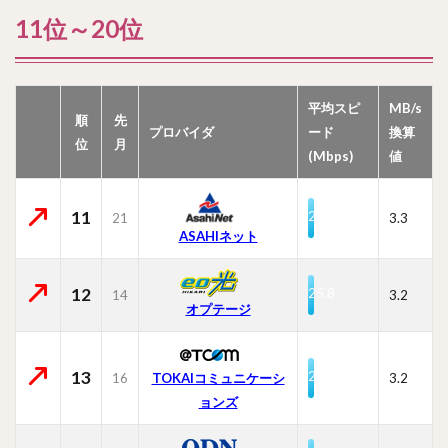
11位～20位
平均スピ
MB/s
順
先
プロバイダ
ード
換算
位
月
(Mbps)
値
11
26.0
21
3.3
ASAHIネット
12
25.8
14
3.2
オプテージ
13
25.4
16
TOKAIコミュニケーシ
3.2
ョンズ