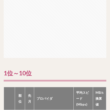
1位～10位
平均スピ
MB/s
順
先
プロバイダ
ード
換算
位
月
(Mbps)
値