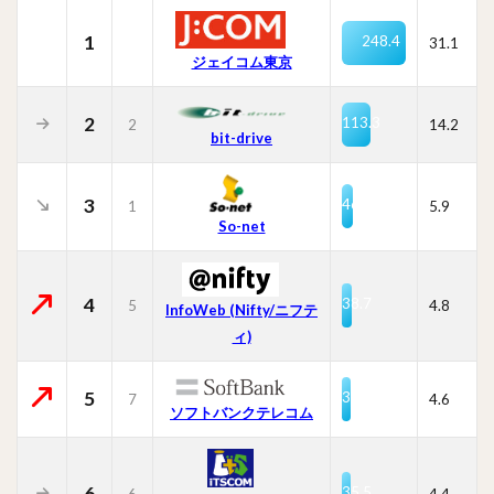
1
248.4
31.1
ジェイコム東京
2
113.3
2
14.2
bit-drive
3
46.8
1
5.9
So-net
4
38.7
5
4.8
InfoWeb (Nifty/ニフテ
ィ)
5
36.7
7
4.6
ソフトバンクテレコム
6
35.5
6
4.4