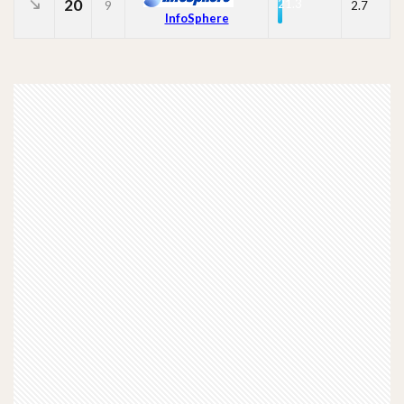
20
21.3
9
2.7
InfoSphere