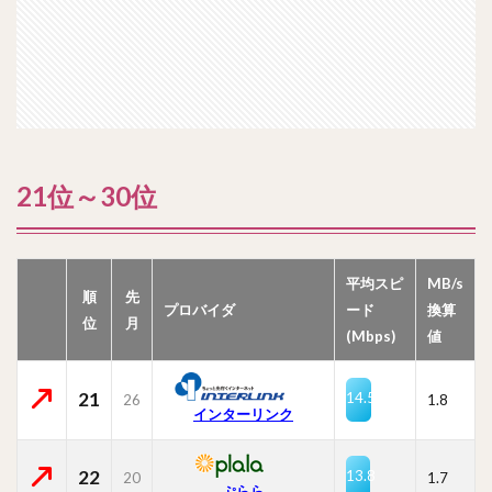
21位～30位
平均スピ
MB/s
順
先
プロバイダ
ード
換算
位
月
(Mbps)
値
21
14.5
26
1.8
インターリンク
22
13.8
20
1.7
ぷらら