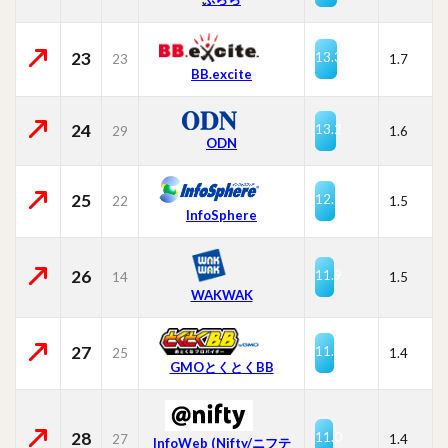
23
13.3
23
1.7
BB.excite
24
13.2
29
1.6
ODN
25
12.1
22
1.5
InfoSphere
26
11.9
14
1.5
WAKWAK
27
11.4
25
1.4
GMOとくとくBB
28
11.0
27
1.4
InfoWeb (Nifty/ニフテ