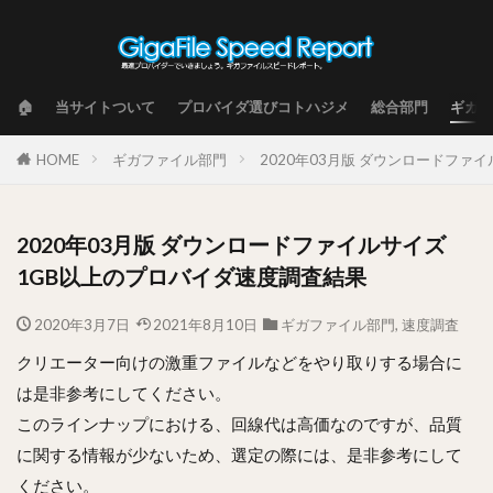
🏠
当サイトついて
プロバイダ選びコトハジメ
総合部門
ギガフ
HOME
ギガファイル部門
2020年03月版 ダウンロードファ
2020年03月版 ダウンロードファイルサイズ
1GB以上のプロバイダ速度調査結果
2020年3月7日
2021年8月10日
ギガファイル部門
,
速度調査
クリエーター向けの激重ファイルなどをやり取りする場合に
は是非参考にしてください。
このラインナップにおける、回線代は高価なのですが、品質
に関する情報が少ないため、選定の際には、是非参考にして
ください。