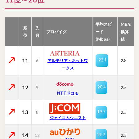
平均スピ
MB/s
順
先
プロバイダ
ード
換算
位
月
(Mbps)
値
11
22.1
6
2.8
アルテリア・ネットワ
ークス
12
20.4
9
2.5
NTTドコモ
13
19.7
8
2.5
ジェイコムウエスト
14
19.7
12
2.5