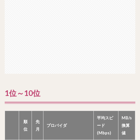
1位～10位
平均スピ
MB/s
順
先
プロバイダ
ード
換算
位
月
(Mbps)
値