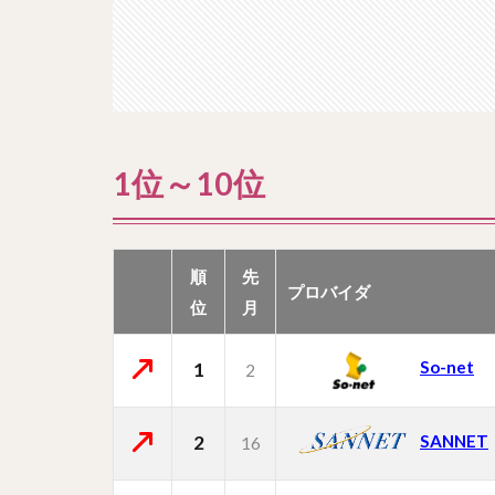
1位～10位
順
先
プロバイダ
位
月
So-net
1
2
2
SANNET
16