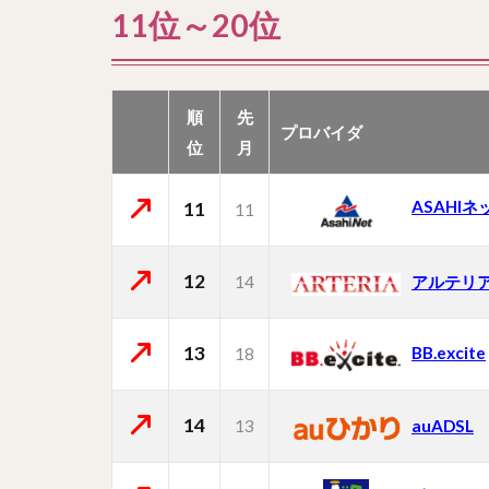
11位～20位
順
先
プロバイダ
位
月
ASAHIネ
11
11
12
14
アルテリ
13
BB.excite
18
14
13
auADSL