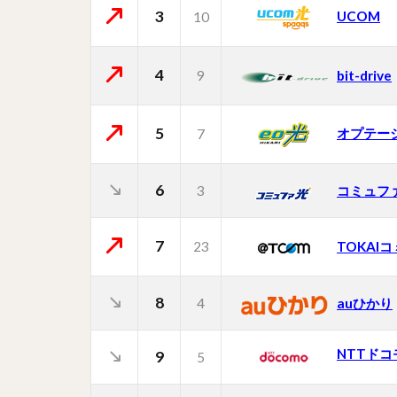
3
UCOM
10
4
9
bit-drive
5
オプテー
7
6
3
コミュフ
7
23
TOKAI
8
4
auひかり
NTTドコ
9
5