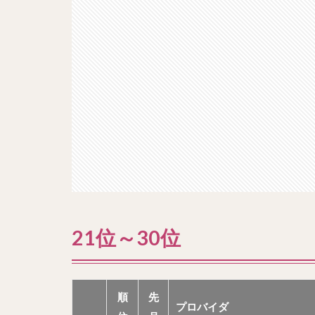
21位～30位
順
先
プロバイダ