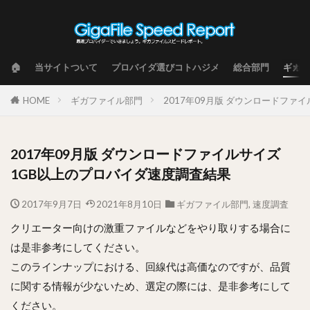
🏠
当サイトついて
プロバイダ選びコトハジメ
総合部門
ギガフ
HOME
ギガファイル部門
2017年09月版 ダウンロードファ
2017年09月版 ダウンロードファイルサイズ
1GB以上のプロバイダ速度調査結果
2017年9月7日
2021年8月10日
ギガファイル部門
,
速度調査
クリエーター向けの激重ファイルなどをやり取りする場合に
は是非参考にしてください。
このラインナップにおける、回線代は高価なのですが、品質
に関する情報が少ないため、選定の際には、是非参考にして
ください。