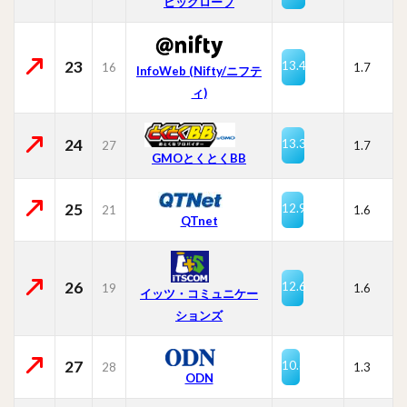
ビッグローブ
23
13.4
16
1.7
InfoWeb (Nifty/ニフテ
ィ)
24
13.3
27
1.7
GMOとくとくBB
25
12.9
21
1.6
QTnet
26
12.6
19
1.6
イッツ・コミュニケー
ションズ
27
10.6
28
1.3
ODN