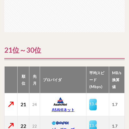
21位～30位
平均スピ
MB/s
順
先
プロバイダ
ード
換算
位
月
(Mbps)
値
21
13.4
24
1.7
ASAHIネット
22
13.4
22
1.7