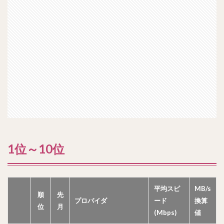
1位～10位
平均スピ
MB/s
順
先
プロバイダ
ード
換算
位
月
(Mbps)
値