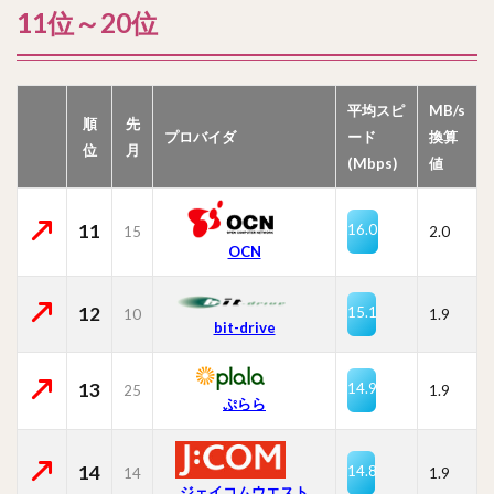
11位～20位
平均スピ
MB/s
順
先
プロバイダ
ード
換算
位
月
(Mbps)
値
11
16.0
15
2.0
OCN
12
15.1
10
1.9
bit-drive
13
14.9
25
1.9
ぷらら
14
14.8
14
1.9
ジェイコムウエスト