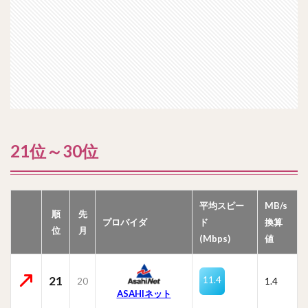
21位～30位
平均スピー
MB/s
順
先
プロバイダ
ド
換算
位
月
(Mbps)
値
21
11.4
20
1.4
ASAHIネット