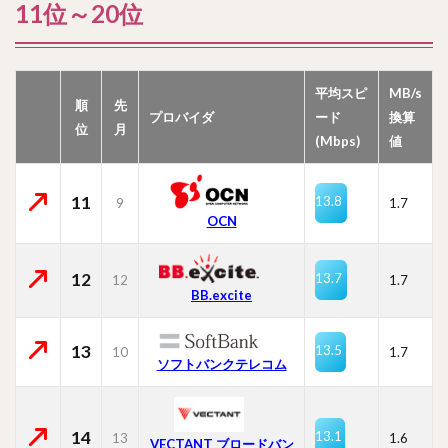
11位～20位
平均スピ
MB/s
順
先
プロバイダ
ード
換算
位
月
(Mbps)
値
11
13.8
9
1.7
OCN
12
13.7
12
1.7
BB.excite
13
13.5
10
1.7
ソフトバンクテレコム
14
13.1
13
1.6
VECTANT ブロードバン