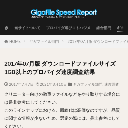
🏠
当サイトついて
プロバイダ選びコトハジメ
総合部門
ギガフ
HOME
ギガファイル部門
2017年07月版 ダウンロードファ
2017年07月版 ダウンロードファイルサイズ
1GB以上のプロバイダ速度調査結果
2017年7月7日
2021年8月10日
ギガファイル部門
,
速度調査
クリエーター向けの激重ファイルなどをやり取りする場合に
は是非参考にしてください。
このラインナップにおける、回線代は高価なのですが、品質
に関する情報が少ないため、選定の際には、是非参考にして
ください。