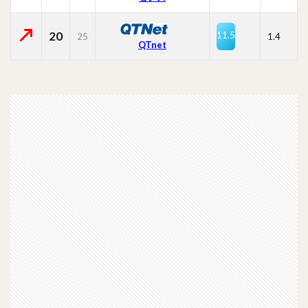
20
11.5
25
1.4
QTnet