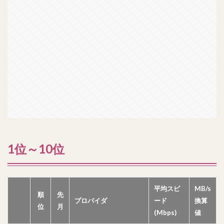
1位～10位
平均スピ
MB/s
順
先
プロバイダ
ード
換算
位
月
(Mbps)
値